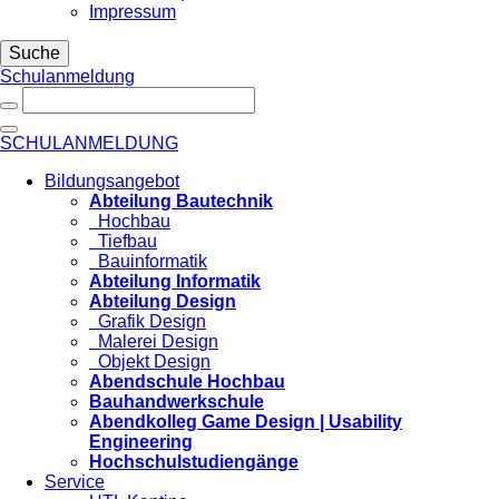
Impressum
Suche
Schulanmeldung
SCHULANMELDUNG
Bildungsangebot
Abteilung Bautechnik
Hochbau
Tiefbau
Bauinformatik
Abteilung Informatik
Abteilung Design
Grafik Design
Malerei Design
Objekt Design
Abendschule Hochbau
Bauhandwerkschule
Abendkolleg Game Design | Usability
Engineering
Hochschulstudiengänge
Service