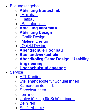
Bildungsangebot
Abteilung Bautechnik
Hochbau
Tiefbau
Bauinformatik
Abteilung Informatik
Abteilung Design
Grafik Design
Malerei Design
Objekt Design
Abendschule Hochbau
Bauhandwerkschule
Abendkolleg Game Design | Usability
Engineering
Hochschulstudiengänge
Service
HTL Kantine
Stellenangebote für Schüler:innen
Karriere an der HTL
Sprechstunden
Termine
Unterstützung für Schüler:innen
Beihilfen
Schülerheime