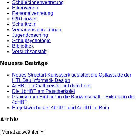
Schüler:innenvertretung
Elternverein
Personalvertretung
G!RLpower
Schulärztin
Vertrauenslehrer:innen
Jugendcoaching
Schulpsychologie
Bibliothek
Versuchsanstalt
Neueste Beiträge
Neues Streetart-Kunstwerk gestaltet die Ostfassade der
HTL Bau Informatik Design
4cHBT Fußballmeister auf dem Feld!
Die 1bHBT am Patscherkofel
Praxisnaher Einblick in die Bauwirtschaft – Exkursion der
4cHBT
Projektwoche der 4bHBT und 4cHBT in Rom
Archiv
Archiv