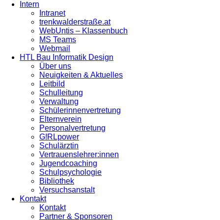
Intern
Intranet
trenkwalderstraße.at
WebUntis – Klassenbuch
MS Teams
Webmail
HTL Bau Informatik Design
Über uns
Neuigkeiten & Aktuelles
Leitbild
Schulleitung
Verwaltung
Schülerinnenvertretung
Elternverein
Personalvertretung
G!RLpower
Schulärztin
Vertrauenslehrer:innen
Jugendcoaching
Schulpsychologie
Bibliothek
Versuchsanstalt
Kontakt
Kontakt
Partner & Sponsoren