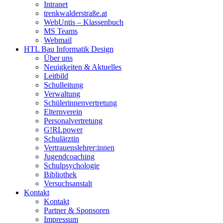
Intranet
trenkwalderstraße.at
WebUntis – Klassenbuch
MS Teams
Webmail
HTL Bau Informatik Design
Über uns
Neuigkeiten & Aktuelles
Leitbild
Schulleitung
Verwaltung
Schülerinnenvertretung
Elternverein
Personalvertretung
G!RLpower
Schulärztin
Vertrauenslehrer:innen
Jugendcoaching
Schulpsychologie
Bibliothek
Versuchsanstalt
Kontakt
Kontakt
Partner & Sponsoren
Impressum