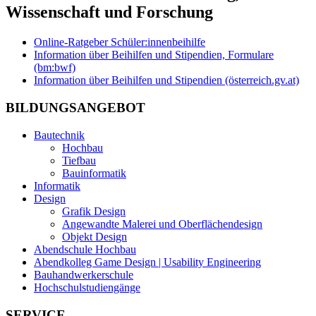
Wissenschaft und Forschung
Online-Ratgeber Schüler:innenbeihilfe
Information über Beihilfen und Stipendien, Formulare
(bm:bwf)
Information über Beihilfen und Stipendien (österreich.gv.at)
BILDUNGSANGEBOT
Bautechnik
Hochbau
Tiefbau
Bauinformatik
Informatik
Design
Grafik Design
Angewandte Malerei und Oberflächendesign
Objekt Design
Abendschule Hochbau
Abendkolleg Game Design | Usability Engineering
Bauhandwerkerschule
Hochschulstudiengänge
SERVICE