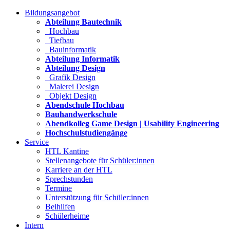
Bildungsangebot
Abteilung Bautechnik
Hochbau
Tiefbau
Bauinformatik
Abteilung Informatik
Abteilung Design
Grafik Design
Malerei Design
Objekt Design
Abendschule Hochbau
Bauhandwerkschule
Abendkolleg Game Design | Usability Engineering
Hochschulstudiengänge
Service
HTL Kantine
Stellenangebote für Schüler:innen
Karriere an der HTL
Sprechstunden
Termine
Unterstützung für Schüler:innen
Beihilfen
Schülerheime
Intern