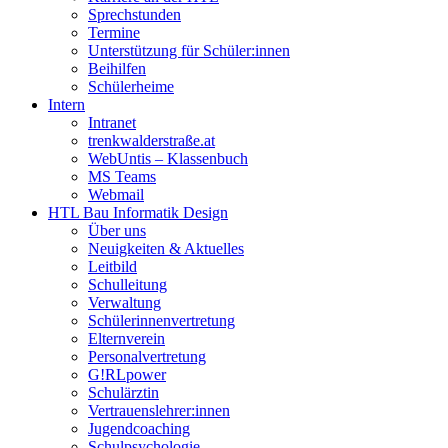
Sprechstunden
Termine
Unterstützung für Schüler:innen
Beihilfen
Schülerheime
Intern
Intranet
trenkwalderstraße.at
WebUntis – Klassenbuch
MS Teams
Webmail
HTL Bau Informatik Design
Über uns
Neuigkeiten & Aktuelles
Leitbild
Schulleitung
Verwaltung
Schülerinnenvertretung
Elternverein
Personalvertretung
G!RLpower
Schulärztin
Vertrauenslehrer:innen
Jugendcoaching
Schulpsychologie