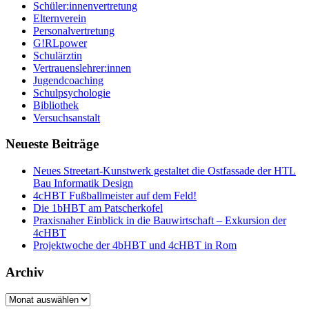
Schüler:innenvertretung
Elternverein
Personalvertretung
G!RLpower
Schulärztin
Vertrauenslehrer:innen
Jugendcoaching
Schulpsychologie
Bibliothek
Versuchsanstalt
Neueste Beiträge
Neues Streetart-Kunstwerk gestaltet die Ostfassade der HTL
Bau Informatik Design
4cHBT Fußballmeister auf dem Feld!
Die 1bHBT am Patscherkofel
Praxisnaher Einblick in die Bauwirtschaft – Exkursion der
4cHBT
Projektwoche der 4bHBT und 4cHBT in Rom
Archiv
Archiv