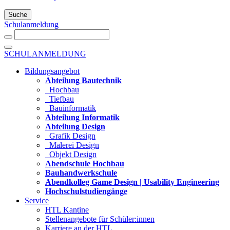
Suche
Schulanmeldung
SCHULANMELDUNG
Bildungsangebot
Abteilung Bautechnik
Hochbau
Tiefbau
Bauinformatik
Abteilung Informatik
Abteilung Design
Grafik Design
Malerei Design
Objekt Design
Abendschule Hochbau
Bauhandwerkschule
Abendkolleg Game Design | Usability Engineering
Hochschulstudiengänge
Service
HTL Kantine
Stellenangebote für Schüler:innen
Karriere an der HTL