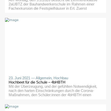
Am Montag, den 9.3.2026 besucht die Zimmererklasse
2aUBTZ der Bauhandwerkerschule im Rahmen einer
Fachexkursion die Festspielhäuser in Erl. Zuerst
erhalten wir eine Führung durch das alte Festspielhaus,
welches von Architekt Robert Schuller in den 60-er
Jahren geplant und unter Mitwirkung der heimischen
Bevölkerung und Firmen errichtet wurde. Die
Besichtigung des alten Holz-Dachstuhles beeindrucken
gleichermaßen, wie […]
23. Juni 2021 —
Allgemein
,
Hochbau
Hochbeet für die Schule – 4bHBTH
Mit der Überzeugung, und der gefühlten Notwendigkeit,
nach den harten Einschränkungen durch die Corona-
Maßnahmen, den Schüler:innen der 4bHBTH einen
schon lange vermissten „normalen“ Unterricht zu
ermöglichen, entstand kurzfristig die Idee, ein Hochbeet
für die Allgemeinheit unserer Schule zu bauen. Nach