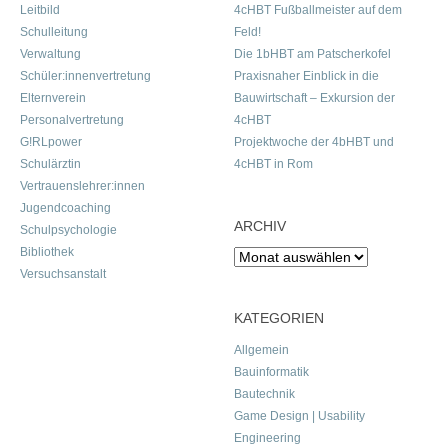
Leitbild
4cHBT Fußballmeister auf dem
Schulleitung
Feld!
Verwaltung
Die 1bHBT am Patscherkofel
Schüler:innenvertretung
Praxisnaher Einblick in die
Elternverein
Bauwirtschaft – Exkursion der
Personalvertretung
4cHBT
G!RLpower
Projektwoche der 4bHBT und
Schulärztin
4cHBT in Rom
Vertrauenslehrer:innen
Jugendcoaching
ARCHIV
Schulpsychologie
Bibliothek
Archiv
Versuchsanstalt
KATEGORIEN
Allgemein
Bauinformatik
Bautechnik
Game Design | Usability
Engineering