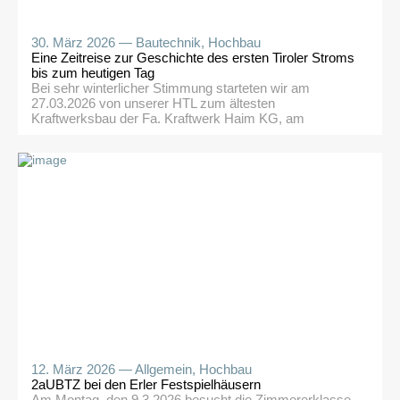
30. März 2026 —
Bautechnik
,
Hochbau
Eine Zeitreise zur Geschichte des ersten Tiroler Stroms
bis zum heutigen Tag
Bei sehr winterlicher Stimmung starteten wir am
27.03.2026 von unserer HTL zum ältesten
Kraftwerksbau der Fa. Kraftwerk Haim KG, am
Weerbach auf Kolsasser Gemeindegebiet gelegen. Wir
wurden von den Firmenmitarbeitern Franz Josef Haim
und Lukas Kraft auf dem sehr versteckt liegenden
Vorplatz zwischen dem Weerbach, der alten
Turbinenhalle aus dem Jahre 1926 und dem
Betriebswohngebäude […]
12. März 2026 —
Allgemein
,
Hochbau
2aUBTZ bei den Erler Festspielhäusern