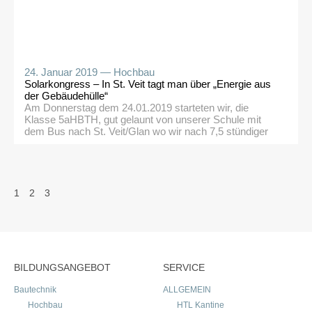
24. Januar 2019 —
Hochbau
Solarkongress – In St. Veit tagt man über „Energie aus
der Gebäudehülle“
Am Donnerstag dem 24.01.2019 starteten wir, die
Klasse 5aHBTH, gut gelaunt von unserer Schule mit
dem Bus nach St. Veit/Glan wo wir nach 7,5 stündiger
Busreise wohl behalten ankamen. Unsere zweitägige
Expertentagung startete am Donnerstag zur Mittagszeit
in St. Veit. Das Thema der Tagung beschäftigte sich
damit, wie sich die Kraft der Sonne effizient bündeln […]
SEITENNUMMERIERUNG
1
2
3
DER
BEITRÄGE
BILDUNGSANGEBOT
SERVICE
Bautechnik
ALLGEMEIN
Hochbau
HTL Kantine