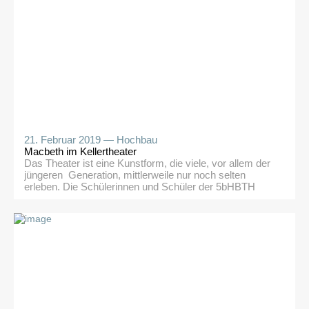
wurde für Ihre Arbeit mit dem Anerkennungspreis
ausgezeichnet (4. von immerhin 72 eingereichten
Arbeiten). Für alle Teilnehmer war es […]
21. Februar 2019 —
Hochbau
Macbeth im Kellertheater
Das Theater ist eine Kunstform, die viele, vor allem der
jüngeren Generation, mittlerweile nur noch selten
erleben. Die Schülerinnen und Schüler der 5bHBTH
durften diese Erfahrung jedoch am 21.02.2019 in
Begleitung von Frau Prof. Dr. Edda Margreiter machen.
Wir besuchten eine seit Wochen ausverkaufte
Vorstellung des Stückes „Macbeth“ von Shakespeare im
Kellertheater Innsbruck. Das Stück, […]