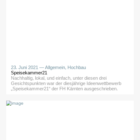
Planung, Kalkulation, Abklärung mit allen Beteiligten (es
waren doch einige zu berücksichtigen), Bauen und
Befüllen […]
23. Juni 2021 —
Allgemein
,
Hochbau
Speisekammer21
Nachhaltig, lokal, und einfach, unter diesen drei
Gesichtspunkten war der diesjährige Ideenwettbewerb
„Speisekammer21“ der FH Kärnten ausgeschrieben.
Gesucht wurde ein Verkaufsstand für lokale
Nahversorger, welcher mehr zu bieten hat als eine
herkömmliche Selbstbedienungshütte. Die Abendschüler
der 5aBBT Patrick Höck, Simon Wagner und Neslihan
Candir konnten sich, unter Betreuung von Arch. DI
Ohnmacht Wolfgang, mit ihrem […]