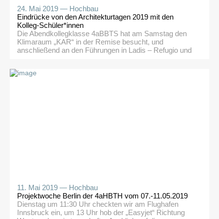
24. Mai 2019 —
Hochbau
Eindrücke von den Architekturtagen 2019 mit den
Kolleg-Schüler*innen
Die Abendkollegklasse 4aBBTS hat am Samstag den
Klimaraum „KAR“ in der Remise besucht, und
anschließend an den Führungen in Ladis – Refugio und
Burg Laudegg, Burg Berneck, Gemeindeamt Feichten
und der Brennerei Maass in Prutz teilgenommen. Das
Interesse war groß, die Exkursion war eine gute
Ergänzung zum Abendschulunterrricht.
11. Mai 2019 —
Hochbau
Projektwoche Berlin der 4aHBTH vom 07.-11.05.2019
Dienstag um 11:30 Uhr checkten wir am Flughafen
Innsbruck ein, um 13 Uhr hob der „Easyjet“ Richtung