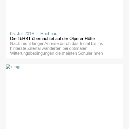
05. Juli 2019 —
Hochbau
Die 1bHBT übernachtet auf der Olperer Hütte
Nach recht langer Anreise durch das Inntal bis ins
hinterste Zillertal wanderten bei optimalen
Witterungsbedingungen die meisten SchülerInnen
unserer 1bHBT zusammen mit Fr. Mag. Sabine
Sonnweber und Klassenvorstand Hrn. Prof. Peter
Pellarin auf die, an einem traumhaft schönen
Aussichtsplatz gelegene, in Kreuzlagenholzbauweise
neu errichtete Olperer Hütte auf 2389m in den Zillertaler
Alpen, um dort eine […]