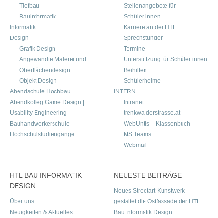
Tiefbau
Stellenangebote für
Bauinformatik
Schüler:innen
Informatik
Karriere an der HTL
Design
Sprechstunden
Grafik Design
Termine
Angewandte Malerei und
Unterstützung für Schüler:innen
Oberflächendesign
Beihilfen
Objekt Design
Schülerheime
Abendschule Hochbau
INTERN
Abendkolleg Game Design |
Intranet
Usability Engineering
trenkwalderstrasse.at
Bauhandwerkerschule
WebUntis – Klassenbuch
Hochschulstudiengänge
MS Teams
Webmail
HTL BAU INFORMATIK
NEUESTE BEITRÄGE
DESIGN
Neues Streetart-Kunstwerk
Über uns
gestaltet die Ostfassade der HTL
Neuigkeiten & Aktuelles
Bau Informatik Design