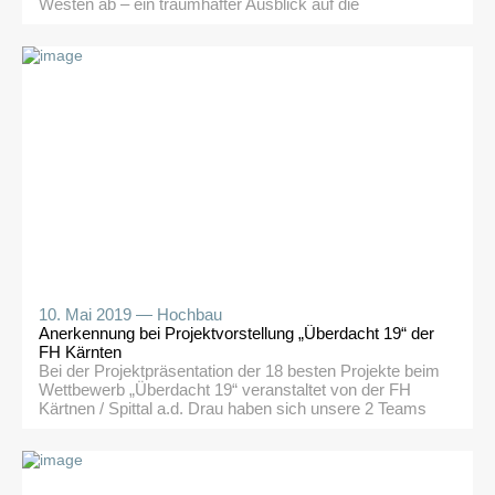
Westen ab – ein traumhafter Ausblick auf die
verschneiten Nordalpen begleitete uns nach Norden. Am
Berliner Flughafen Tegel holte uns Katharina, unsere
Stadtführerin vom Reiseveranstalter Herolé, ab und
geleitete uns zum Meininger Hotel Alexanderplatz. Kurz
aufs Zimmer, dann […]
10. Mai 2019 —
Hochbau
Anerkennung bei Projektvorstellung „Überdacht 19“ der
FH Kärnten
Bei der Projektpräsentation der 18 besten Projekte beim
Wettbewerb „Überdacht 19“ veranstaltet von der FH
Kärtnen / Spittal a.d. Drau haben sich unsere 2 Teams
aus der 4bHBTH (KV Markus Perisutti) gut geschlagen.
http://www.fh-kaernten.at/unser-
studienangebot/bauingenieurwesen-
architektur/wettbewerbe/ueberdacht19/ Eine Gruppe