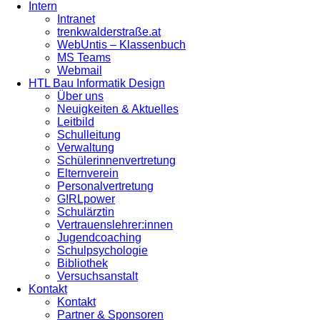
Intern
Intranet
trenkwalderstraße.at
WebUntis – Klassenbuch
MS Teams
Webmail
HTL Bau Informatik Design
Über uns
Neuigkeiten & Aktuelles
Leitbild
Schulleitung
Verwaltung
Schülerinnenvertretung
Elternverein
Personalvertretung
G!RLpower
Schulärztin
Vertrauenslehrer:innen
Jugendcoaching
Schulpsychologie
Bibliothek
Versuchsanstalt
Kontakt
Kontakt
Partner & Sponsoren