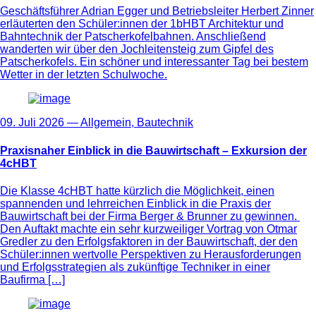
Geschäftsführer Adrian Egger und Betriebsleiter Herbert Zinner
erläuterten den Schüler:innen der 1bHBT Architektur und
Bahntechnik der Patscherkofelbahnen. Anschließend
wanderten wir über den Jochleitensteig zum Gipfel des
Patscherkofels. Ein schöner und interessanter Tag bei bestem
Wetter in der letzten Schulwoche.
09. Juli 2026 —
Allgemein
,
Bautechnik
Praxisnaher Einblick in die Bauwirtschaft – Exkursion der
4cHBT
Die Klasse 4cHBT hatte kürzlich die Möglichkeit, einen
spannenden und lehrreichen Einblick in die Praxis der
Bauwirtschaft bei der Firma Berger & Brunner zu gewinnen.
Den Auftakt machte ein sehr kurzweiliger Vortrag von Otmar
Gredler zu den Erfolgsfaktoren in der Bauwirtschaft, der den
Schüler:innen wertvolle Perspektiven zu Herausforderungen
und Erfolgsstrategien als zukünftige Techniker in einer
Baufirma […]