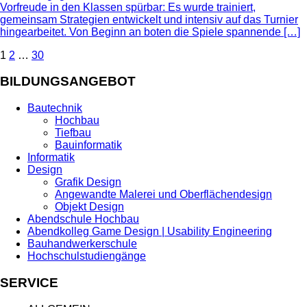
Vorfreude in den Klassen spürbar: Es wurde trainiert,
gemeinsam Strategien entwickelt und intensiv auf das Turnier
hingearbeitet. Von Beginn an boten die Spiele spannende […]
Seitennummerierung
1
2
…
30
der
BILDUNGSANGEBOT
Beiträge
Bautechnik
Hochbau
Tiefbau
Bauinformatik
Informatik
Design
Grafik Design
Angewandte Malerei und Oberflächendesign
Objekt Design
Abendschule Hochbau
Abendkolleg Game Design | Usability Engineering
Bauhandwerkerschule
Hochschulstudiengänge
SERVICE