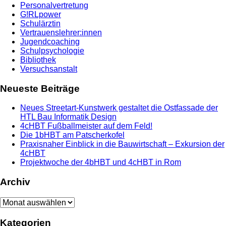
Personalvertretung
G!RLpower
Schulärztin
Vertrauenslehrer:innen
Jugendcoaching
Schulpsychologie
Bibliothek
Versuchsanstalt
Neueste Beiträge
Neues Streetart-Kunstwerk gestaltet die Ostfassade der
HTL Bau Informatik Design
4cHBT Fußballmeister auf dem Feld!
Die 1bHBT am Patscherkofel
Praxisnaher Einblick in die Bauwirtschaft – Exkursion der
4cHBT
Projektwoche der 4bHBT und 4cHBT in Rom
Archiv
Archiv
Kategorien