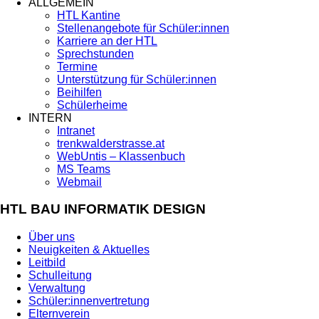
ALLGEMEIN
HTL Kantine
Stellenangebote für Schüler:innen
Karriere an der HTL
Sprechstunden
Termine
Unterstützung für Schüler:innen
Beihilfen
Schülerheime
INTERN
Intranet
trenkwalderstrasse.at
WebUntis – Klassenbuch
MS Teams
Webmail
HTL BAU INFORMATIK DESIGN
Über uns
Neuigkeiten & Aktuelles
Leitbild
Schulleitung
Verwaltung
Schüler:innenvertretung
Elternverein