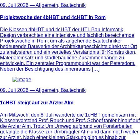
09. Juli 2026 —
Allgemein
,
Bautechnik
Projektwoche der 4bHBT und 4cHBT in Rom
Die Klassen 4bHBT und 4cHBT der HTL Bau Informatik
Design verbrachten eine intensive und fachlich bereichernde
Projektwoche in Rom, um als angehende Bautechniker
bedeutende Bauwerke der Architekturgeschichte direkt vor Ort
zu analysieren und ein vertieftes Verständnis für Konstruktion,
Materialeinsatz und städtebauliche Zusammenhänge zu
entwickeln. Ein zentraler Programmpunkt war der Petersdom.
Neben der Besichtigung des Innenraums […]
09. Juli 2026 —
Allgemein
,
Bautechnik
1cHBT steigt auf zur Arzler Alm
Am Mittwoch, den 8. Juli wanderte die 1cHBT gemeinsam mit
Klassenvorstand Prof. Rauch und Prof. Schöpf tapfer hinauf auf
die Arzler Alm. Trotz Um Umweg aufgrund von Forstarbeiten
gelangte die Klasse zur Umbrüggler Alm und dann noch weiter
zur Arzler. Nach einer kleinen Stärkung ging es hinab zur