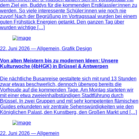
dem Ziel ein, Buddys für die kommenden Erstklassler:innen zu
werden. So viele interessente Schüler:innen wie noch nie
zuvor! Nach der Begrüßung im Vortragssaal wurden bei einem
guten Frühstück Energien getankt. Den ganzen Tag über
wurden wichtige […]
22. Juni 2026 —
Allgemein
,
Grafik Design
Von alten Meistern bis zu modernen Ideen: Unsere
Kulturwoche (4bHGK) in Brüssel & Antwerpen
Die nächtliche Busanreise gestaltete sich mit rund 13 Stunden
zwar etwas beschwerlich, dennoch überwog bereits die
Vorfreude auf die kommenden Tage. Am Montag starteten wir
mit einer etwa zweieinhalbstündigen Stadtführung durch
Brüssel. In zwei Gruppen und mit sehr kompetenten flämischen
Guides erkundeten wir zentrale Sehenswürdigkeiten wie den
Königlichen Palast, den Kunstberg, den Großen Markt und […]
22. Juni 2026 —
Allgemein