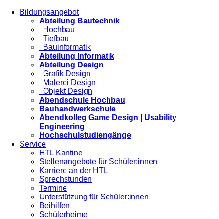
Bildungsangebot
Abteilung Bautechnik
Hochbau
Tiefbau
Bauinformatik
Abteilung Informatik
Abteilung Design
Grafik Design
Malerei Design
Objekt Design
Abendschule Hochbau
Bauhandwerkschule
Abendkolleg Game Design | Usability
Engineering
Hochschulstudiengänge
Service
HTL Kantine
Stellenangebote für Schüler:innen
Karriere an der HTL
Sprechstunden
Termine
Unterstützung für Schüler:innen
Beihilfen
Schülerheime