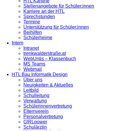
HTL Kantine
Stellenangebote für Schüler:innen
Karriere an der HTL
Sprechstunden
Termine
Unterstützung für Schüler:innen
Beihilfen
Schülerheime
Intern
Intranet
trenkwalderstraße.at
WebUntis – Klassenbuch
MS Teams
Webmail
HTL Bau Informatik Design
Über uns
Neuigkeiten & Aktuelles
Leitbild
Schulleitung
Verwaltung
Schülerinnenvertretung
Elternverein
Personalvertretung
G!RLpower
Schulärztin