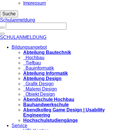
Impressum
Suche
Schulanmeldung
SCHULANMELDUNG
Bildungsangebot
Abteilung Bautechnik
Hochbau
Tiefbau
Bauinformatik
Abteilung Informatik
Abteilung Design
Grafik Design
Malerei Design
Objekt Design
Abendschule Hochbau
Bauhandwerkschule
Abendkolleg Game Design | Usability
Engineering
Hochschulstudiengänge
Service