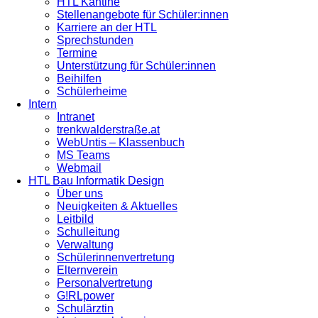
HTL Kantine
Stellenangebote für Schüler:innen
Karriere an der HTL
Sprechstunden
Termine
Unterstützung für Schüler:innen
Beihilfen
Schülerheime
Intern
Intranet
trenkwalderstraße.at
WebUntis – Klassenbuch
MS Teams
Webmail
HTL Bau Informatik Design
Über uns
Neuigkeiten & Aktuelles
Leitbild
Schulleitung
Verwaltung
Schülerinnenvertretung
Elternverein
Personalvertretung
G!RLpower
Schulärztin