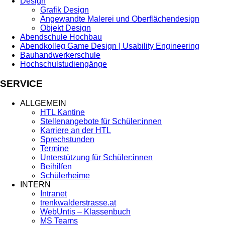
Design
Grafik Design
Angewandte Malerei und Oberflächendesign
Objekt Design
Abendschule Hochbau
Abendkolleg Game Design | Usability Engineering
Bauhandwerkerschule
Hochschulstudiengänge
SERVICE
ALLGEMEIN
HTL Kantine
Stellenangebote für Schüler:innen
Karriere an der HTL
Sprechstunden
Termine
Unterstützung für Schüler:innen
Beihilfen
Schülerheime
INTERN
Intranet
trenkwalderstrasse.at
WebUntis – Klassenbuch
MS Teams