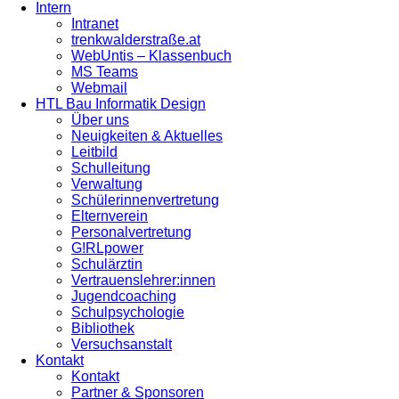
Intern
Intranet
trenkwalderstraße.at
WebUntis – Klassenbuch
MS Teams
Webmail
HTL Bau Informatik Design
Über uns
Neuigkeiten & Aktuelles
Leitbild
Schulleitung
Verwaltung
Schülerinnenvertretung
Elternverein
Personalvertretung
G!RLpower
Schulärztin
Vertrauenslehrer:innen
Jugendcoaching
Schulpsychologie
Bibliothek
Versuchsanstalt
Kontakt
Kontakt
Partner & Sponsoren