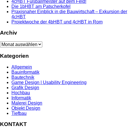
4cHBT Fußballmeister auf dem Feld!
Die 1bHBT am Patscherkofel
Praxisnaher Einblick in die Bauwirtschaft – Exkursion der
4cHBT
Projektwoche der 4bHBT und 4cHBT in Rom
Archiv
Archiv
Kategorien
Allgemein
Bauinformatik
Bautechnik
Game Design | Usability Engineering
Grafik Design
Hochbau
Informatik
Malerei Design
Objekt Design
Tiefbau
KONTAKT