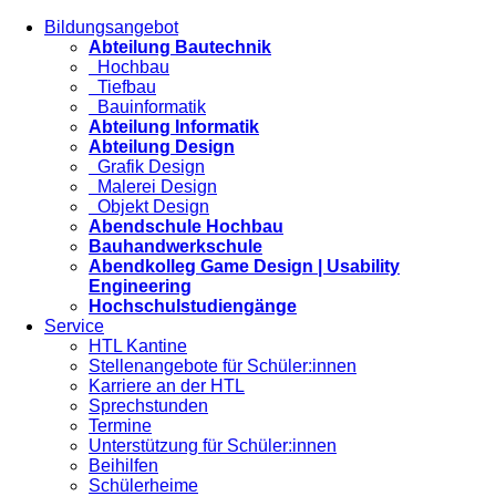
Bildungsangebot
Abteilung Bautechnik
Hochbau
Tiefbau
Bauinformatik
Abteilung Informatik
Abteilung Design
Grafik Design
Malerei Design
Objekt Design
Abendschule Hochbau
Bauhandwerkschule
Abendkolleg Game Design | Usability
Engineering
Hochschulstudiengänge
Service
HTL Kantine
Stellenangebote für Schüler:innen
Karriere an der HTL
Sprechstunden
Termine
Unterstützung für Schüler:innen
Beihilfen
Schülerheime