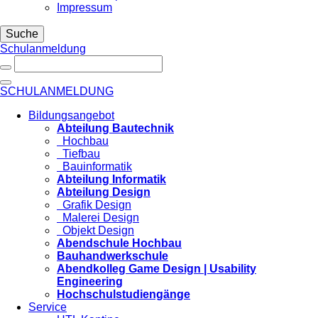
Impressum
Suche
Schulanmeldung
SCHULANMELDUNG
Bildungsangebot
Abteilung Bautechnik
Hochbau
Tiefbau
Bauinformatik
Abteilung Informatik
Abteilung Design
Grafik Design
Malerei Design
Objekt Design
Abendschule Hochbau
Bauhandwerkschule
Abendkolleg Game Design | Usability
Engineering
Hochschulstudiengänge
Service