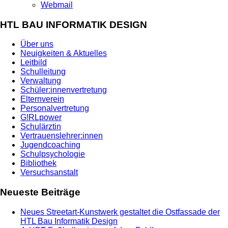
Webmail
HTL BAU INFORMATIK DESIGN
Über uns
Neuigkeiten & Aktuelles
Leitbild
Schulleitung
Verwaltung
Schüler:innenvertretung
Elternverein
Personalvertretung
G!RLpower
Schulärztin
Vertrauenslehrer:innen
Jugendcoaching
Schulpsychologie
Bibliothek
Versuchsanstalt
Neueste Beiträge
Neues Streetart-Kunstwerk gestaltet die Ostfassade der
HTL Bau Informatik Design