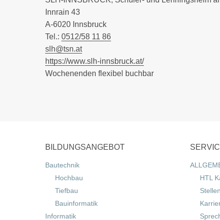
Innrain 43
A-6020 Innsbruck
Tel.:
0512/58 11 86
slh@tsn.at
https://www.slh-innsbruck.at/
Wochenenden flexibel buchbar
BILDUNGSANGEBOT
SERVI
Bautechnik
ALLGEM
Hochbau
HTL K
Tiefbau
Stelle
Bauinformatik
Karrie
Informatik
Sprec