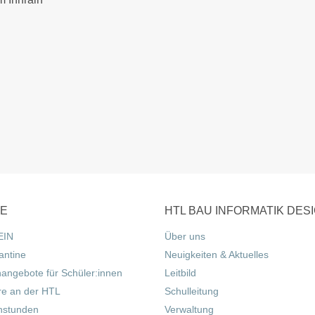
CE
HTL BAU INFORMATIK DES
EIN
Über uns
antine
Neuigkeiten & Aktuelles
nangebote für Schüler:innen
Leitbild
re an der HTL
Schulleitung
hstunden
Verwaltung