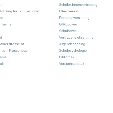
ne
Schüler:innenvertretung
tützung für Schüler:innen
Elternverein
fen
Personalvertretung
erheime
G!RLpower
Schulärztin
et
Vertrauenslehrer:innen
alderstrasse.at
Jugendcoaching
tis – Klassenbuch
Schulpsychologie
eams
Bibliothek
il
Versuchsanstalt