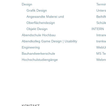
Design
Termi
Grafik Design
Unters
Angewandte Malerei und
Beihil
Oberflächendesign
Schül
Objekt Design
INTERN
Abendschule Hochbau
Intran
Abendkolleg Game Design | Usability
trenkw
Engineering
WebUn
Bauhandwerkerschule
MS T
Hochschulstudiengänge
Webma