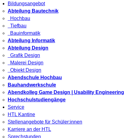
Bildungsangebot
Abteilung Bautechnik
Hochbau
Tiefbau
Bauinformatik
Abteilung Informatik
Abteilung Design
Grafik Design
Malerei Design
Objekt Design
Abendschule Hochbau
Bauhandwerkschule
Abendkolleg Game Design | Usability Engineering
Hochschulstudiengänge
Service
HTL Kantine
Stellenangebote für Schüler:innen
Karriere an der HTL
Sprechstunden