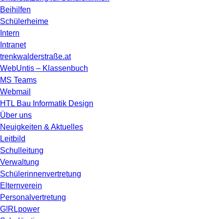
Beihilfen
Schülerheime
Intern
Intranet
trenkwalderstraße.at
WebUntis – Klassenbuch
MS Teams
Webmail
HTL Bau Informatik Design
Über uns
Neuigkeiten & Aktuelles
Leitbild
Schulleitung
Verwaltung
Schülerinnenvertretung
Elternverein
Personalvertretung
G!RLpower