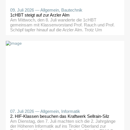
09. Juli 2026 —
Allgemein
,
Bautechnik
1cHBT steigt auf zur Arzler Alm
Am Mittwoch, den 8. Juli wanderte die 1cHBT
gemeinsam mit Klassenvorstand Prof. Rauch und Prof.
Schöpf tapfer hinauf auf die Arzler Alm. Trotz Um
Umweg aufgrund von Forstarbeiten gelangte die Klasse
zur Umbrüggler Alm und dann noch weiter zur Arzler.
Nach einer kleinen Stärkung ging es hinab zur
Weiherburg und dann wieder in die Stadt…
07. Juli 2026 —
Allgemein
,
Informatik
2. HIF-Klassen besuchen das Kraftwerk Sellrain-Silz
Am Dienstag, den 7. Juli machten sich die 2. Jahrgänge
der Höheren Informatik auf ins Tiroler Oberland zur