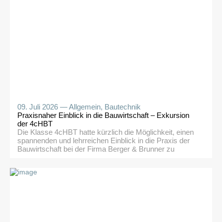
Schulwoche.
09. Juli 2026 —
Allgemein
,
Bautechnik
Praxisnaher Einblick in die Bauwirtschaft – Exkursion
der 4cHBT
Die Klasse 4cHBT hatte kürzlich die Möglichkeit, einen
spannenden und lehrreichen Einblick in die Praxis der
Bauwirtschaft bei der Firma Berger & Brunner zu
gewinnen. Den Auftakt machte ein sehr kurzweiliger
Vortrag von Otmar Gredler zu den Erfolgsfaktoren in der
Bauwirtschaft, der den Schüler:innen wertvolle
Perspektiven zu Herausforderungen und
Erfolgsstrategien als zukünftige Techniker in einer
Baufirma […]