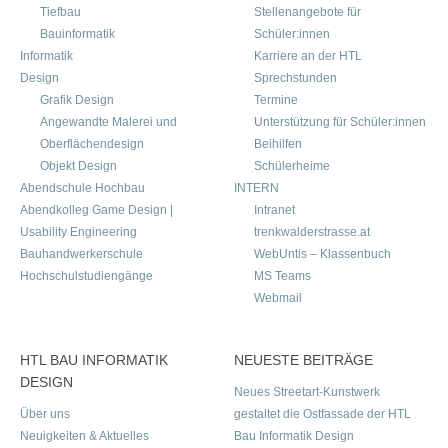
Tiefbau
Stellenangebote für
Bauinformatik
Schüler:innen
Informatik
Karriere an der HTL
Design
Sprechstunden
Grafik Design
Termine
Angewandte Malerei und
Unterstützung für Schüler:innen
Oberflächendesign
Beihilfen
Objekt Design
Schülerheime
Abendschule Hochbau
INTERN
Abendkolleg Game Design |
Intranet
Usability Engineering
trenkwalderstrasse.at
Bauhandwerkerschule
WebUntis – Klassenbuch
Hochschulstudiengänge
MS Teams
Webmail
HTL BAU INFORMATIK
NEUESTE BEITRÄGE
DESIGN
Neues Streetart-Kunstwerk
Über uns
gestaltet die Ostfassade der HTL
Neuigkeiten & Aktuelles
Bau Informatik Design