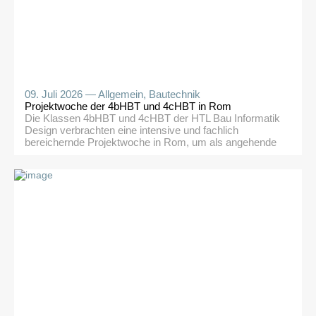
09. Juli 2026 —
Allgemein
,
Bautechnik
Projektwoche der 4bHBT und 4cHBT in Rom
Die Klassen 4bHBT und 4cHBT der HTL Bau Informatik
Design verbrachten eine intensive und fachlich
bereichernde Projektwoche in Rom, um als angehende
Bautechniker bedeutende Bauwerke der
Architekturgeschichte direkt vor Ort zu analysieren und
ein vertieftes Verständnis für Konstruktion,
Materialeinsatz und städtebauliche Zusammenhänge zu
entwickeln. Ein zentraler Programmpunkt war der
Petersdom. Neben der Besichtigung des Innenraums
[…]