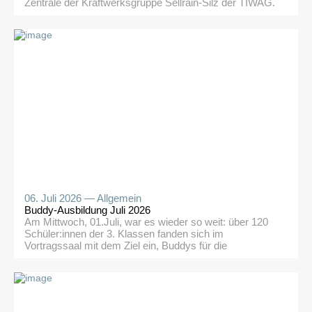
Zentrale der Kraftwerksgruppe Sellrain-Silz der TIWAG.
Als Bildungspartnerin gab das Unternehmen den
Schüler:innen einen spannenden Einblick in die
Geschichte und Funktionsweise des
Pumpspeicherkraftwerks. Nach einer herzlichen
Begrüßung und einer einführenden Filmvorführung, die
neben den erneuerbaren Energieformen auch […]
06. Juli 2026 —
Allgemein
Buddy-Ausbildung Juli 2026
Am Mittwoch, 01.Juli, war es wieder so weit: über 120
Schüler:innen der 3. Klassen fanden sich im
Vortragssaal mit dem Ziel ein, Buddys für die
kommenden Erstklassler:innen zu werden. So viele
interessente Schüler:innen wie noch nie zuvor! Nach der
Begrüßung im Vortragssaal wurden bei einem guten
Frühstück Energien getankt. Den ganzen Tag über
wurden wichtige […]