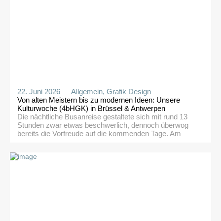
22. Juni 2026 —
Allgemein
,
Grafik Design
Von alten Meistern bis zu modernen Ideen: Unsere
Kulturwoche (4bHGK) in Brüssel & Antwerpen
Die nächtliche Busanreise gestaltete sich mit rund 13
Stunden zwar etwas beschwerlich, dennoch überwog
bereits die Vorfreude auf die kommenden Tage. Am
Montag starteten wir mit einer etwa
zweieinhalbstündigen Stadtführung durch Brüssel. In
zwei Gruppen und mit sehr kompetenten flämischen
Guides erkundeten wir zentrale Sehenswürdigkeiten wie
den Königlichen Palast, den Kunstberg, den Großen
Markt und […]