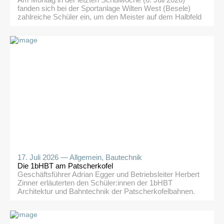
Am Montag in der letzten Schulwoche (6. Juli 2026)
fanden sich bei der Sportanlage Wilten West (Besele)
zahlreiche Schüler ein, um den Meister auf dem Halbfeld
(1 Torhüter + 6 Feldspieler) zu ermitteln. Da heuer
lediglich 7 Teilnehmer angetreten waren, gab es
erstmals einen Bewerb mit einer kompletten Runde
(jeder gegen jeden). Anlässlich der laufenden […]
17. Juli 2026 —
Allgemein
,
Bautechnik
Die 1bHBT am Patscherkofel
Geschäftsführer Adrian Egger und Betriebsleiter Herbert
Zinner erläuterten den Schüler:innen der 1bHBT
Architektur und Bahntechnik der Patscherkofelbahnen.
Anschließend wanderten wir über den Jochleitensteig
zum Gipfel des Patscherkofels. Ein schöner und
interessanter Tag bei bestem Wetter in der letzten