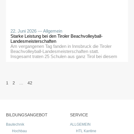
22. Juni 2026 —
Allgemein
Starke Leistung bei den Tiroler Beachvolleyball-
Landesmeisterschaften
Am vergangenen Tag fanden in Innsbruck die Tiroler
Beachvolleyball-Landesmeisterschaften statt.
Insgesamt traten 25 Schulen aus ganz Tirol bei diesem
hochklassigen Turnier gegeneinander an. Unser
Schulteam zeigte dabei eine beeindruckende Leistung
und erreichte den hervorragenden 5. Platz. In einem
starken Teilnehmerfeld bewiesen unsere Schülerinnen
SEITENNUMMERIERUNG
und Schüler großes sportliches Können, Teamgeist und
1
2
…
42
Durchhaltevermögen. Besonders herausfordernd waren
DER
die […]
BEITRÄGE
BILDUNGSANGEBOT
SERVICE
Bautechnik
ALLGEMEIN
Hochbau
HTL Kantine