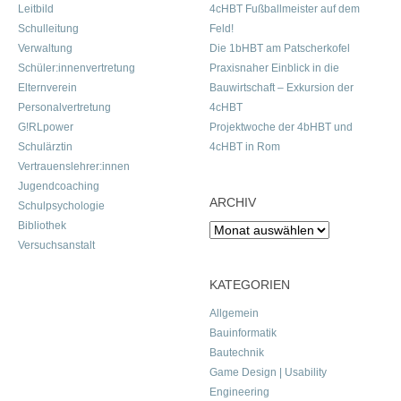
Leitbild
4cHBT Fußballmeister auf dem
Schulleitung
Feld!
Verwaltung
Die 1bHBT am Patscherkofel
Schüler:innenvertretung
Praxisnaher Einblick in die
Elternverein
Bauwirtschaft – Exkursion der
Personalvertretung
4cHBT
G!RLpower
Projektwoche der 4bHBT und
Schulärztin
4cHBT in Rom
Vertrauenslehrer:innen
Jugendcoaching
ARCHIV
Schulpsychologie
Bibliothek
Archiv
Versuchsanstalt
KATEGORIEN
Allgemein
Bauinformatik
Bautechnik
Game Design | Usability
Engineering