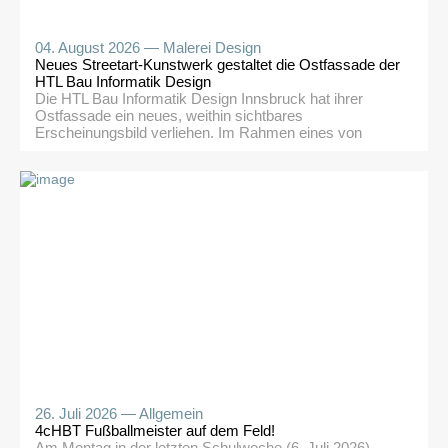
04. August 2026 —
Malerei Design
Neues Streetart-Kunstwerk gestaltet die Ostfassade der
HTL Bau Informatik Design
Die HTL Bau Informatik Design Innsbruck hat ihrer
Ostfassade ein neues, weithin sichtbares
Erscheinungsbild verliehen. Im Rahmen eines von
Janine Hofmann organisiertes Projekts entstand
gemeinsam mit 2893Design (Maximilian Prantl) ein
großformatiges Wandbild, das die Abteilungen der
Schule kreativ miteinander verbindet. Das bisherige
Wandbild stammte aus dem Jahr 2005 und machte nun
Platz für eine zeitgemäße Gestaltung, […]
26. Juli 2026 —
Allgemein
4cHBT Fußballmeister auf dem Feld!