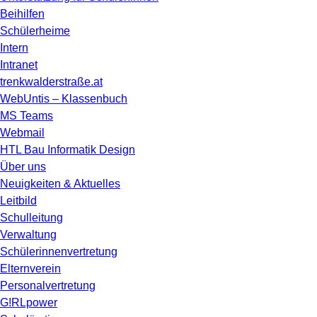
Beihilfen
Schülerheime
Intern
Intranet
trenkwalderstraße.at
WebUntis – Klassenbuch
MS Teams
Webmail
HTL Bau Informatik Design
Über uns
Neuigkeiten & Aktuelles
Leitbild
Schulleitung
Verwaltung
Schülerinnenvertretung
Elternverein
Personalvertretung
G!RLpower