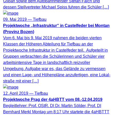
Gspan sowie dem Autobahnmeister Stefan Falch und
dessen Stellvertreter Michael Spiss fuhren die Schüler […]
09. Mai 2019 —
Tiefbau
Projektwoche „Infrastruktur“ in Castelfeder bei Montan
(Provinz Bozen)
Vom 6. Mai bis 9. Mai 2019 nahmen die beiden vierten
Klassen der Höheren Abteilung für Tiefbau an der
Projektwoche Infrastruktur in Castelfeder teil. Aufgeteilt in
Gruppen verbrachten die Schülerinnen und Schüler vier
arbeitsintensive Tage in landschaftlich reizvoller
Umgebung. Aufgabe war es, das Gelände zu vermessen
und einen Lage- und Höhenpläne anzufertigen, eine Lokal­
straße mit einer […]
12. April 2019 —
Tiefbau
Projektwoche Prag der 4aHBTT vom 08.-12.04.2019
Begleitlehrer: Prof. OStR. DI Dr. Martin Sölder, Prof. DI
Bernhard Merkl Montag um 8:17 Uhr startete die 4aHBTTT