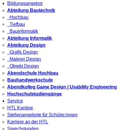
Bildungsangebot
Abteilung Bautechnik
Hochbau
Tiefbau
Bauinformatik
Abteilung Informatik
Abteilung Design
Grafik Design
Malerei Design
Objekt Design
Abendschule Hochbau
Bauhandwerkschule
Abendkolleg Game Design | Usability Engineering
Hochschulstudiengänge
Service
HTL Kantine
Stellenangebote für Schüler:innen
Karriere an der HTL
Sprechstunden