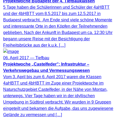
Projektwoche Budapest der 4. Tiefbauklassen
5 Tage haben die Schülerinnen und Schüler der 4aHBTT
und der 4bHBTT vom 8.5.2017 bis zum 12.5.2017 in
Budapest verbracht. Am Ende sind viele schöne Momente
und interessante Orte in den Köpfen der Teilnehmenden
geblieben. Nach der Ankunft in Budapest um ca. 12:30 Uhr
begann unsere Reise mit der Besichtigung der
Freiheitsbrücke aus der k.u.k. […]
06. April 2017 —
Tiefbau
Projektwoche „Castelfeder“: Infrastruktur –
Verkehrswegebau und Vermessungswesen
Vom 3. April bis zum 6. April 2017 waren die Klassen
4aHBTT und 4bHBTT im Zuge einer Projektwoche im
Naturschutzgebiet Castelfeder, in der Nähe von Montan,
unterwegs. Vier Tage haben wir in der idyllischen
Umgebung in Südtirol verbracht. Wir wurden in 9 Gruppen
eingeteilt und bekamen die Aufgabe, das uns zugewiesene
Gelände zu vermessen und […]