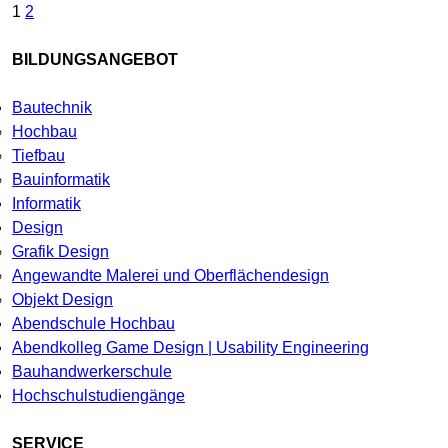
Seitennummerierung
1
2
der
BILDUNGSANGEBOT
Beiträge
Bautechnik
Hochbau
Tiefbau
Bauinformatik
Informatik
Design
Grafik Design
Angewandte Malerei und Oberflächendesign
Objekt Design
Abendschule Hochbau
Abendkolleg Game Design | Usability Engineering
Bauhandwerkerschule
Hochschulstudiengänge
SERVICE