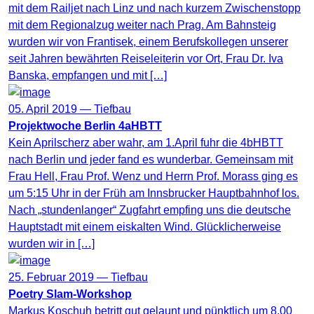
mit dem Railjet nach Linz und nach kurzem Zwischenstopp
mit dem Regionalzug weiter nach Prag. Am Bahnsteig
wurden wir von Frantisek, einem Berufskollegen unserer
seit Jahren bewährten Reiseleiterin vor Ort, Frau Dr. Iva
Banska, empfangen und mit […]
05. April 2019 —
Tiefbau
Projektwoche Berlin 4aHBTT
Kein Aprilscherz aber wahr, am 1.April fuhr die 4bHBTT
nach Berlin und jeder fand es wunderbar. Gemeinsam mit
Frau Hell, Frau Prof. Wenz und Herrn Prof. Morass ging es
um 5:15 Uhr in der Früh am Innsbrucker Hauptbahnhof los.
Nach „stundenlanger“ Zugfahrt empfing uns die deutsche
Hauptstadt mit einem eiskalten Wind. Glücklicherweise
wurden wir in […]
25. Februar 2019 —
Tiefbau
Poetry Slam-Workshop
Markus Koschuh betritt gut gelaunt und pünktlich um 8.00