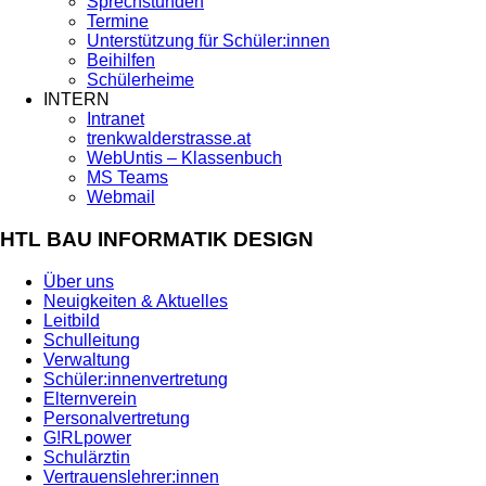
Sprechstunden
Termine
Unterstützung für Schüler:innen
Beihilfen
Schülerheime
INTERN
Intranet
trenkwalderstrasse.at
WebUntis – Klassenbuch
MS Teams
Webmail
HTL BAU INFORMATIK DESIGN
Über uns
Neuigkeiten & Aktuelles
Leitbild
Schulleitung
Verwaltung
Schüler:innenvertretung
Elternverein
Personalvertretung
G!RLpower
Schulärztin
Vertrauenslehrer:innen