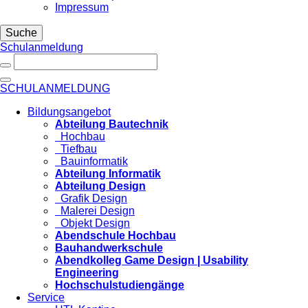
Impressum
Suche
Schulanmeldung
SCHULANMELDUNG
Bildungsangebot
Abteilung Bautechnik
Hochbau
Tiefbau
Bauinformatik
Abteilung Informatik
Abteilung Design
Grafik Design
Malerei Design
Objekt Design
Abendschule Hochbau
Bauhandwerkschule
Abendkolleg Game Design | Usability
Engineering
Hochschulstudiengänge
Service