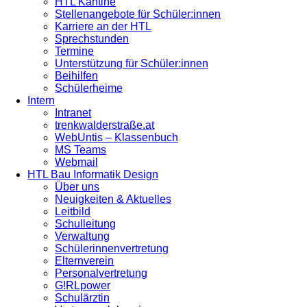
HTL Kantine
Stellenangebote für Schüler:innen
Karriere an der HTL
Sprechstunden
Termine
Unterstützung für Schüler:innen
Beihilfen
Schülerheime
Intern
Intranet
trenkwalderstraße.at
WebUntis – Klassenbuch
MS Teams
Webmail
HTL Bau Informatik Design
Über uns
Neuigkeiten & Aktuelles
Leitbild
Schulleitung
Verwaltung
Schülerinnenvertretung
Elternverein
Personalvertretung
G!RLpower
Schulärztin