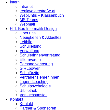
Intern
Intranet
trenkwalderstraße.at
WebUntis – Klassenbuch
MS Teams
Webmail
HTL Bau Informatik Design
Über uns
Neuigkeiten & Aktuelles
Leitbild
Schulleitung
Verwaltung
Schülerinnenvertretung
Elternverein
Personalvertretung
G!RLpower
Schulärztin
Vertrauenslehrer:innen
Jugendcoaching
Schulpsychologie
Bibliothek
Versuchsanstalt
Kontakt
Kontakt
Partner & Sponsoren