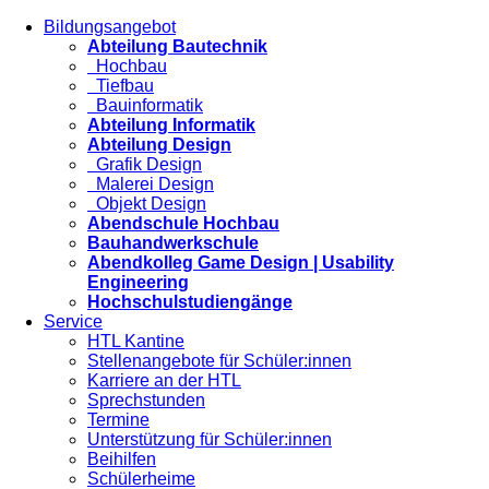
Bildungsangebot
Abteilung Bautechnik
Hochbau
Tiefbau
Bauinformatik
Abteilung Informatik
Abteilung Design
Grafik Design
Malerei Design
Objekt Design
Abendschule Hochbau
Bauhandwerkschule
Abendkolleg Game Design | Usability
Engineering
Hochschulstudiengänge
Service
HTL Kantine
Stellenangebote für Schüler:innen
Karriere an der HTL
Sprechstunden
Termine
Unterstützung für Schüler:innen
Beihilfen
Schülerheime