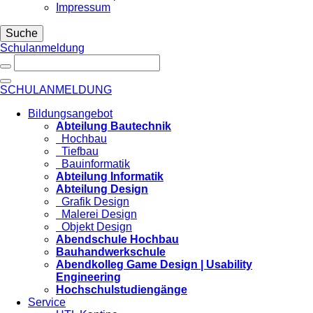
Impressum
Suche
Schulanmeldung
SCHULANMELDUNG
Bildungsangebot
Abteilung Bautechnik
Hochbau
Tiefbau
Bauinformatik
Abteilung Informatik
Abteilung Design
Grafik Design
Malerei Design
Objekt Design
Abendschule Hochbau
Bauhandwerkschule
Abendkolleg Game Design | Usability
Engineering
Hochschulstudiengänge
Service