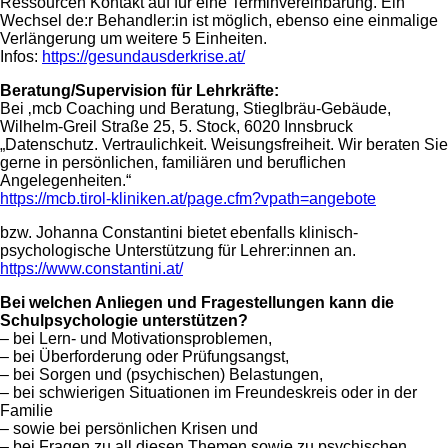
Ressourcen Kontakt auf für eine Terminvereinbarung. Ein
Wechsel de:r Behandler:in ist möglich, ebenso eine einmalige
Verlängerung um weitere 5 Einheiten.
Infos:
https://gesundausderkrise.at/
Beratung/Supervision für Lehrkräfte:
Bei ‚mcb Coaching und Beratung, Stieglbräu-Gebäude,
Wilhelm-Greil Straße 25, 5. Stock, 6020 Innsbruck
„Datenschutz. Vertraulichkeit. Weisungsfreiheit. Wir beraten Sie
gerne in persönlichen, familiären und beruflichen
Angelegenheiten.“
https://mcb.tirol-kliniken.at/page.cfm?vpath=angebote
bzw. Johanna Constantini bietet ebenfalls klinisch-
psychologische Unterstützung für Lehrer:innen an.
https://www.constantini.at/
Bei welchen Anliegen und Fragestellungen kann die
Schulpsychologie unterstützen?
– bei Lern- und Motivationsproblemen,
– bei Überforderung oder Prüfungsangst,
– bei Sorgen und (psychischen) Belastungen,
– bei schwierigen Situationen im Freundeskreis oder in der
Familie
– sowie bei persönlichen Krisen und
– bei Fragen zu all diesen Themen sowie zu psychischen