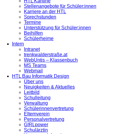
HTL Kantine
Stellenangebote für Schüler:innen
Karriere an der HTL
Sprechstunden
Termine
Unterstützung für Schüler:innen
Beihilfen
Schülerheime
Intern
Intranet
trenkwalderstraße.at
WebUntis – Klassenbuch
MS Teams
Webmail
HTL Bau Informatik Design
Über uns
Neuigkeiten & Aktuelles
Leitbild
Schulleitung
Verwaltung
Schülerinnenvertretung
Elternverein
Personalvertretung
G!RLpower
Schulärztin