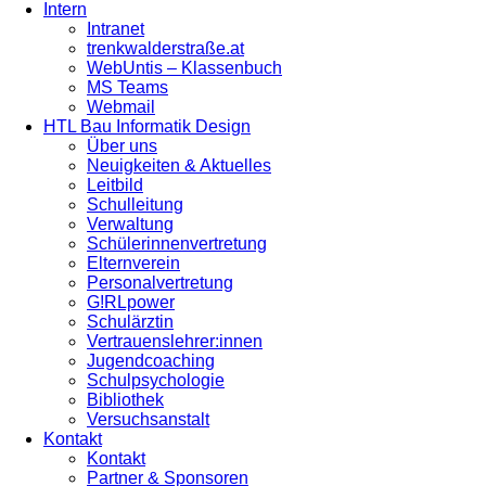
Intern
Intranet
trenkwalderstraße.at
WebUntis – Klassenbuch
MS Teams
Webmail
HTL Bau Informatik Design
Über uns
Neuigkeiten & Aktuelles
Leitbild
Schulleitung
Verwaltung
Schülerinnenvertretung
Elternverein
Personalvertretung
G!RLpower
Schulärztin
Vertrauenslehrer:innen
Jugendcoaching
Schulpsychologie
Bibliothek
Versuchsanstalt
Kontakt
Kontakt
Partner & Sponsoren