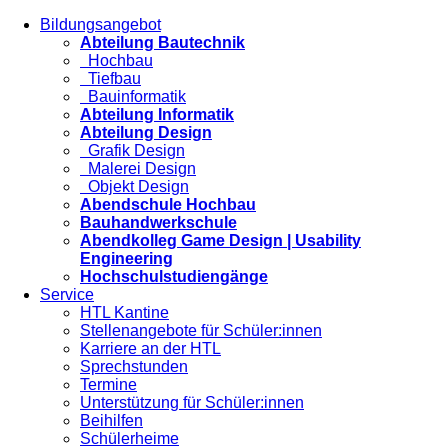
Bildungsangebot
Abteilung Bautechnik
Hochbau
Tiefbau
Bauinformatik
Abteilung Informatik
Abteilung Design
Grafik Design
Malerei Design
Objekt Design
Abendschule Hochbau
Bauhandwerkschule
Abendkolleg Game Design | Usability
Engineering
Hochschulstudiengänge
Service
HTL Kantine
Stellenangebote für Schüler:innen
Karriere an der HTL
Sprechstunden
Termine
Unterstützung für Schüler:innen
Beihilfen
Schülerheime