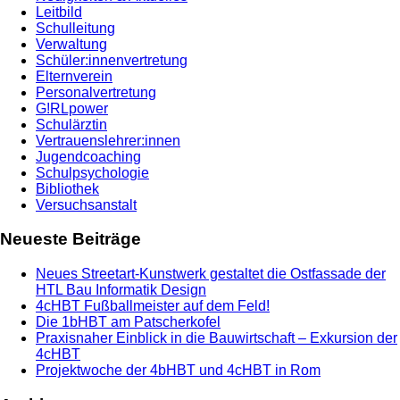
Leitbild
Schulleitung
Verwaltung
Schüler:innenvertretung
Elternverein
Personalvertretung
G!RLpower
Schulärztin
Vertrauenslehrer:innen
Jugendcoaching
Schulpsychologie
Bibliothek
Versuchsanstalt
Neueste Beiträge
Neues Streetart-Kunstwerk gestaltet die Ostfassade der
HTL Bau Informatik Design
4cHBT Fußballmeister auf dem Feld!
Die 1bHBT am Patscherkofel
Praxisnaher Einblick in die Bauwirtschaft – Exkursion der
4cHBT
Projektwoche der 4bHBT und 4cHBT in Rom