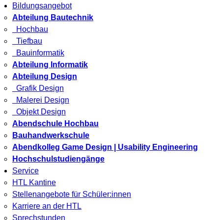
Bildungsangebot
Abteilung Bautechnik
Hochbau
Tiefbau
Bauinformatik
Abteilung Informatik
Abteilung Design
Grafik Design
Malerei Design
Objekt Design
Abendschule Hochbau
Bauhandwerkschule
Abendkolleg Game Design | Usability Engineering
Hochschulstudiengänge
Service
HTL Kantine
Stellenangebote für Schüler:innen
Karriere an der HTL
Sprechstunden