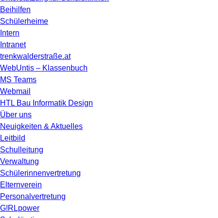
Beihilfen
Schülerheime
Intern
Intranet
trenkwalderstraße.at
WebUntis – Klassenbuch
MS Teams
Webmail
HTL Bau Informatik Design
Über uns
Neuigkeiten & Aktuelles
Leitbild
Schulleitung
Verwaltung
Schülerinnenvertretung
Elternverein
Personalvertretung
G!RLpower