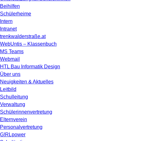
Beihilfen
Schülerheime
Intern
Intranet
trenkwalderstraße.at
WebUntis – Klassenbuch
MS Teams
Webmail
HTL Bau Informatik Design
Über uns
Neuigkeiten & Aktuelles
Leitbild
Schulleitung
Verwaltung
Schülerinnenvertretung
Elternverein
Personalvertretung
G!RLpower