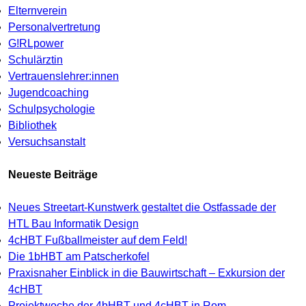
Elternverein
Personalvertretung
G!RLpower
Schulärztin
Vertrauenslehrer:innen
Jugendcoaching
Schulpsychologie
Bibliothek
Versuchsanstalt
Neueste Beiträge
Neues Streetart-Kunstwerk gestaltet die Ostfassade der
HTL Bau Informatik Design
4cHBT Fußballmeister auf dem Feld!
Die 1bHBT am Patscherkofel
Praxisnaher Einblick in die Bauwirtschaft – Exkursion der
4cHBT
Projektwoche der 4bHBT und 4cHBT in Rom