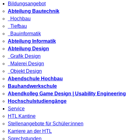
Bildungsangebot
Abteilung Bautechnik
Hochbau
Tiefbau
Bauinformatik
Abteilung Informatik
Abteilung Design
Grafik Design
Malerei Design
Objekt Design
Abendschule Hochbau
Bauhandwerkschule
Abendkolleg Game Design | Usability Engineering
Hochschulstudiengänge
Service
HTL Kantine
Stellenangebote für Schüler:innen
Karriere an der HTL
Sprechstunden