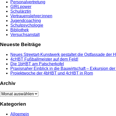
Personalvertretung
G!RLpower
Schulärztin
Vertrauenslehrer:innen
Jugendcoaching
Schulpsychologie
Bibliothek
Versuchsanstalt
Neueste Beiträge
Neues Streetart-Kunstwerk gestaltet die Ostfassade der 
4cHBT Fußballmeister auf dem Feld!
Die 1bHBT am Patscherkofel
Praxisnaher Einblick in die Bauwirtschaft – Exkursion de
Projektwoche der 4bHBT und 4cHBT in Rom
Archiv
Archiv
Kategorien
Allgemein