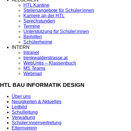
HTL Kantine
Stellenangebote für Schüler:innen
Karriere an der HTL
Sprechstunden
Termine
Unterstützung für Schüler:innen
Beihilfen
Schülerheime
INTERN
Intranet
trenkwalderstrasse.at
WebUntis – Klassenbuch
MS Teams
Webmail
HTL BAU INFORMATIK DESIGN
Über uns
Neuigkeiten & Aktuelles
Leitbild
Schulleitung
Verwaltung
Schüler:innenvertretung
Elternverein