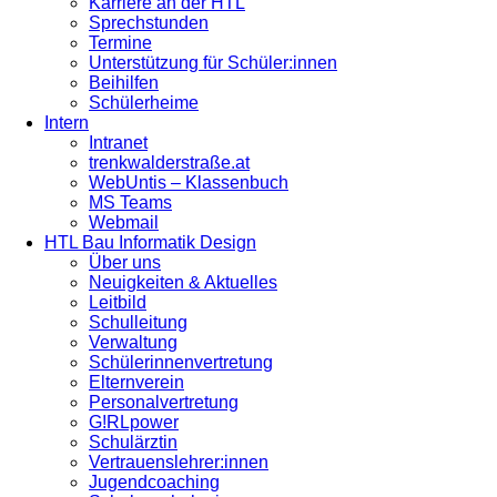
Karriere an der HTL
Sprechstunden
Termine
Unterstützung für Schüler:innen
Beihilfen
Schülerheime
Intern
Intranet
trenkwalderstraße.at
WebUntis – Klassenbuch
MS Teams
Webmail
HTL Bau Informatik Design
Über uns
Neuigkeiten & Aktuelles
Leitbild
Schulleitung
Verwaltung
Schülerinnenvertretung
Elternverein
Personalvertretung
G!RLpower
Schulärztin
Vertrauenslehrer:innen
Jugendcoaching