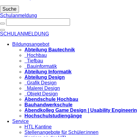
Suche
Schulanmeldung
SCHULANMELDUNG
Bildungsangebot
Abteilung Bautechnik
Hochbau
Tiefbau
Bauinformatik
Abteilung Informatik
Abteilung Design
Grafik Design
Malerei Design
Objekt Design
Abendschule Hochbau
Bauhandwerkschule
Abendkolleg Game Design | Usability Engineeri
Hochschulstudiengänge
Service
HTL Kantine
Stellenangebote für Schüler:innen