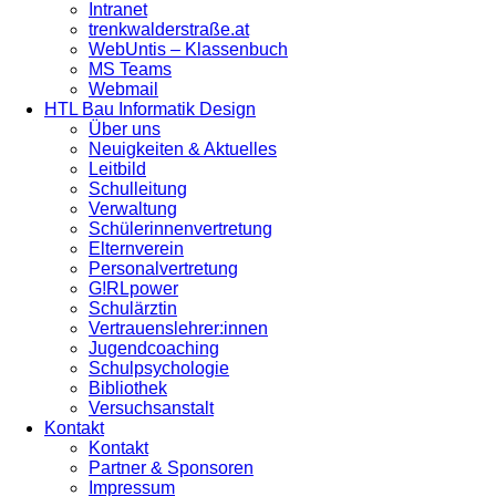
Intranet
trenkwalderstraße.at
WebUntis – Klassenbuch
MS Teams
Webmail
HTL Bau Informatik Design
Über uns
Neuigkeiten & Aktuelles
Leitbild
Schulleitung
Verwaltung
Schülerinnenvertretung
Elternverein
Personalvertretung
G!RLpower
Schulärztin
Vertrauenslehrer:innen
Jugendcoaching
Schulpsychologie
Bibliothek
Versuchsanstalt
Kontakt
Kontakt
Partner & Sponsoren
Impressum