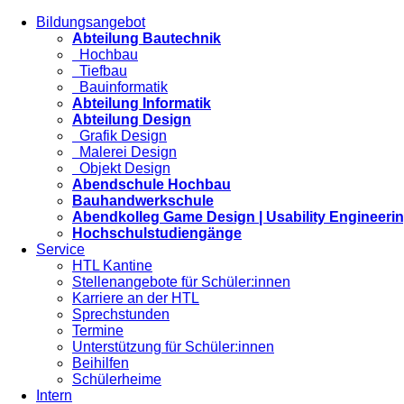
Bildungsangebot
Abteilung Bautechnik
Hochbau
Tiefbau
Bauinformatik
Abteilung Informatik
Abteilung Design
Grafik Design
Malerei Design
Objekt Design
Abendschule Hochbau
Bauhandwerkschule
Abendkolleg Game Design | Usability Engineeri
Hochschulstudiengänge
Service
HTL Kantine
Stellenangebote für Schüler:innen
Karriere an der HTL
Sprechstunden
Termine
Unterstützung für Schüler:innen
Beihilfen
Schülerheime
Intern