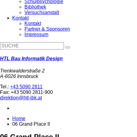
Schulpsychologie
Bibliothek
Versuchsanstalt
Kontakt
Kontakt
Partner & Sponsoren
Impressum
HTL Bau Informatik Design
Trenkwalderstraße 2
A-6026 Innsbruck
Tel.:
+43 5090 2811
Fax: +43 5090 2811-900
direktion@htl-ibk.at
Home
06 Grand Place II
06 Grand Place II