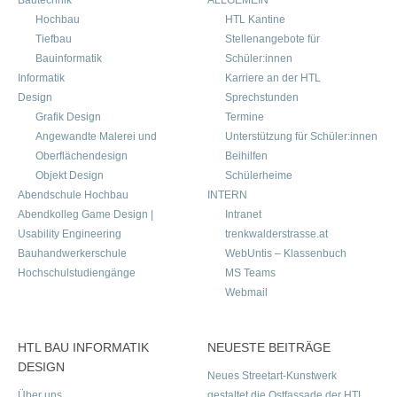
Bautechnik
ALLGEMEIN
Hochbau
HTL Kantine
Tiefbau
Stellenangebote für
Bauinformatik
Schüler:innen
Informatik
Karriere an der HTL
Design
Sprechstunden
Grafik Design
Termine
Angewandte Malerei und
Unterstützung für Schüler:innen
Oberflächendesign
Beihilfen
Objekt Design
Schülerheime
Abendschule Hochbau
INTERN
Abendkolleg Game Design |
Intranet
Usability Engineering
trenkwalderstrasse.at
Bauhandwerkerschule
WebUntis – Klassenbuch
Hochschulstudiengänge
MS Teams
Webmail
HTL BAU INFORMATIK
NEUESTE BEITRÄGE
DESIGN
Neues Streetart-Kunstwerk
Über uns
gestaltet die Ostfassade der HTL