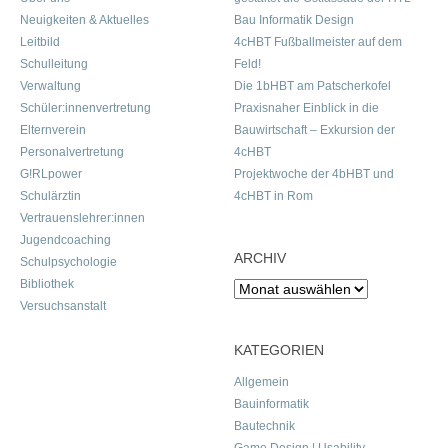
Neuigkeiten & Aktuelles
Bau Informatik Design
Leitbild
4cHBT Fußballmeister auf dem
Schulleitung
Feld!
Verwaltung
Die 1bHBT am Patscherkofel
Schüler:innenvertretung
Praxisnaher Einblick in die
Elternverein
Bauwirtschaft – Exkursion der
Personalvertretung
4cHBT
G!RLpower
Projektwoche der 4bHBT und
Schulärztin
4cHBT in Rom
Vertrauenslehrer:innen
Jugendcoaching
ARCHIV
Schulpsychologie
Bibliothek
Archiv
Versuchsanstalt
KATEGORIEN
Allgemein
Bauinformatik
Bautechnik