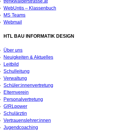
trenkwalderstrasse.at
WebUntis – Klassenbuch
MS Teams
Webmail
HTL BAU INFORMATIK DESIGN
Über uns
Neuigkeiten & Aktuelles
Leitbild
Schulleitung
Verwaltung
Schüler:innenvertretung
Elternverein
Personalvertretung
G!RLpower
Schulärztin
Vertrauenslehrer:innen
Jugendcoaching