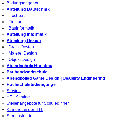
Bildungsangebot
Abteilung Bautechnik
Hochbau
Tiefbau
Bauinformatik
Abteilung Informatik
Abteilung Design
Grafik Design
Malerei Design
Objekt Design
Abendschule Hochbau
Bauhandwerkschule
Abendkolleg Game Design | Usability Engineering
Hochschulstudiengänge
Service
HTL Kantine
Stellenangebote für Schüler:innen
Karriere an der HTL
Sprechstunden