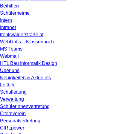
Beihilfen
Schülerheime
Intern
Intranet
trenkwalderstraße.at
WebUntis – Klassenbuch
MS Teams
Webmail
HTL Bau Informatik Design
Über uns
Neuigkeiten & Aktuelles
Leitbild
Schulleitung
Verwaltung
Schülerinnenvertretung
Elternverein
Personalvertretung
G!RLpower