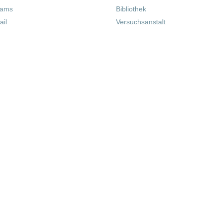
eams
Bibliothek
il
Versuchsanstalt