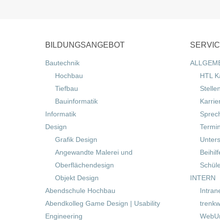
BILDUNGSANGEBOT
SERVI
Bautechnik
ALLGEM
Hochbau
HTL K
Tiefbau
Stelle
Bauinformatik
Karrie
Informatik
Sprec
Design
Termi
Grafik Design
Unters
Angewandte Malerei und
Beihil
Oberflächendesign
Schül
Objekt Design
INTERN
Abendschule Hochbau
Intran
Abendkolleg Game Design | Usability
trenkw
Engineering
WebUn