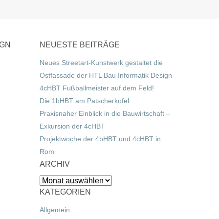
IGN
NEUESTE BEITRÄGE
Neues Streetart-Kunstwerk gestaltet die
Ostfassade der HTL Bau Informatik Design
4cHBT Fußballmeister auf dem Feld!
Die 1bHBT am Patscherkofel
Praxisnaher Einblick in die Bauwirtschaft –
Exkursion der 4cHBT
Projektwoche der 4bHBT und 4cHBT in
Rom
ARCHIV
Archiv
KATEGORIEN
Allgemein