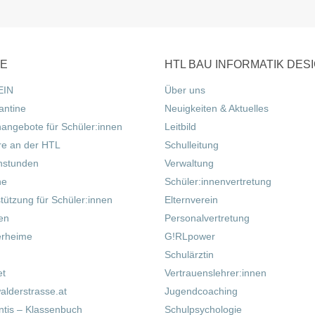
CE
HTL BAU INFORMATIK DES
EIN
Über uns
antine
Neuigkeiten & Aktuelles
nangebote für Schüler:innen
Leitbild
re an der HTL
Schulleitung
hstunden
Verwaltung
ne
Schüler:innenvertretung
tützung für Schüler:innen
Elternverein
fen
Personalvertretung
erheime
G!RLpower
Schulärztin
et
Vertrauenslehrer:innen
alderstrasse.at
Jugendcoaching
tis – Klassenbuch
Schulpsychologie