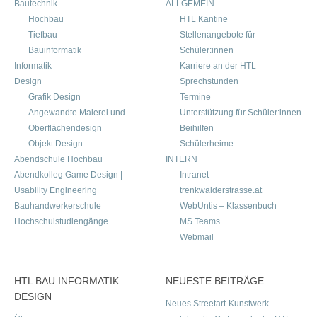
Bautechnik
ALLGEMEIN
Hochbau
HTL Kantine
Tiefbau
Stellenangebote für
Bauinformatik
Schüler:innen
Informatik
Karriere an der HTL
Design
Sprechstunden
Grafik Design
Termine
Angewandte Malerei und
Unterstützung für Schüler:innen
Oberflächendesign
Beihilfen
Objekt Design
Schülerheime
Abendschule Hochbau
INTERN
Abendkolleg Game Design |
Intranet
Usability Engineering
trenkwalderstrasse.at
Bauhandwerkerschule
WebUntis – Klassenbuch
Hochschulstudiengänge
MS Teams
Webmail
HTL BAU INFORMATIK
NEUESTE BEITRÄGE
DESIGN
Neues Streetart-Kunstwerk