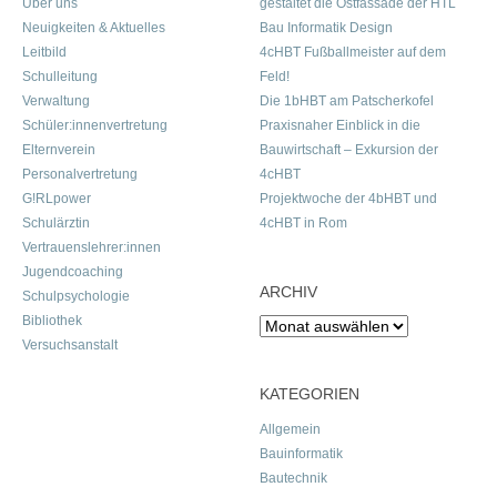
Über uns
gestaltet die Ostfassade der HTL
Neuigkeiten & Aktuelles
Bau Informatik Design
Leitbild
4cHBT Fußballmeister auf dem
Schulleitung
Feld!
Verwaltung
Die 1bHBT am Patscherkofel
Schüler:innenvertretung
Praxisnaher Einblick in die
Elternverein
Bauwirtschaft – Exkursion der
Personalvertretung
4cHBT
G!RLpower
Projektwoche der 4bHBT und
Schulärztin
4cHBT in Rom
Vertrauenslehrer:innen
Jugendcoaching
ARCHIV
Schulpsychologie
Bibliothek
Archiv
Versuchsanstalt
KATEGORIEN
Allgemein
Bauinformatik
Bautechnik