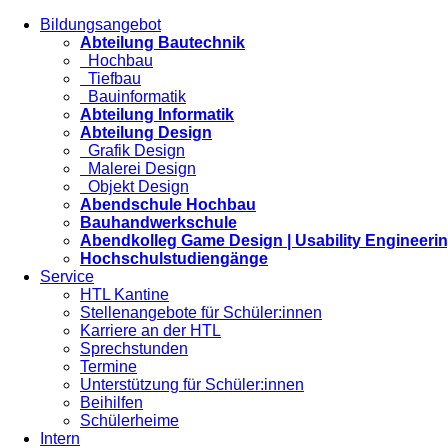
Bildungsangebot
Abteilung Bautechnik
Hochbau
Tiefbau
Bauinformatik
Abteilung Informatik
Abteilung Design
Grafik Design
Malerei Design
Objekt Design
Abendschule Hochbau
Bauhandwerkschule
Abendkolleg Game Design | Usability Engineeri
Hochschulstudiengänge
Service
HTL Kantine
Stellenangebote für Schüler:innen
Karriere an der HTL
Sprechstunden
Termine
Unterstützung für Schüler:innen
Beihilfen
Schülerheime
Intern