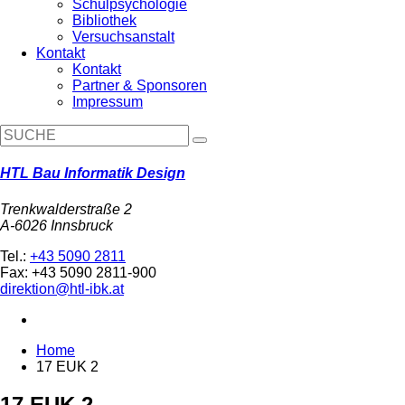
Schulpsychologie
Bibliothek
Versuchsanstalt
Kontakt
Kontakt
Partner & Sponsoren
Impressum
HTL Bau Informatik Design
Trenkwalderstraße 2
A-6026 Innsbruck
Tel.:
+43 5090 2811
Fax: +43 5090 2811-900
direktion@htl-ibk.at
Home
17 EUK 2
17 EUK 2