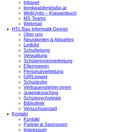
Intranet
trenkwalderstraße.at
WebUntis – Klassenbuch
MS Teams
Webmail
HTL Bau Informatik Design
Über uns
Neuigkeiten & Aktuelles
Leitbild
Schulleitung
Verwaltung
Schülerinnenvertretung
Elternverein
Personalvertretung
G!RLpower
Schulärztin
Vertrauenslehrer:innen
Jugendcoaching
Schulpsychologie
Bibliothek
Versuchsanstalt
Kontakt
Kontakt
Partner & Sponsoren
Impressum