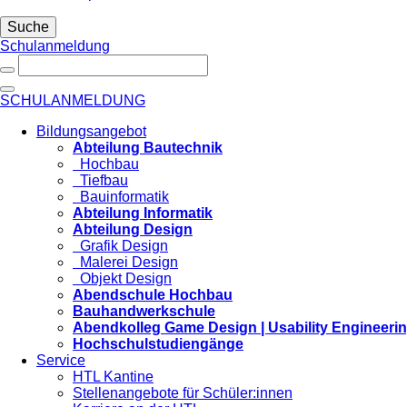
Suche
Schulanmeldung
SCHULANMELDUNG
Bildungsangebot
Abteilung Bautechnik
Hochbau
Tiefbau
Bauinformatik
Abteilung Informatik
Abteilung Design
Grafik Design
Malerei Design
Objekt Design
Abendschule Hochbau
Bauhandwerkschule
Abendkolleg Game Design | Usability Engineeri
Hochschulstudiengänge
Service
HTL Kantine
Stellenangebote für Schüler:innen