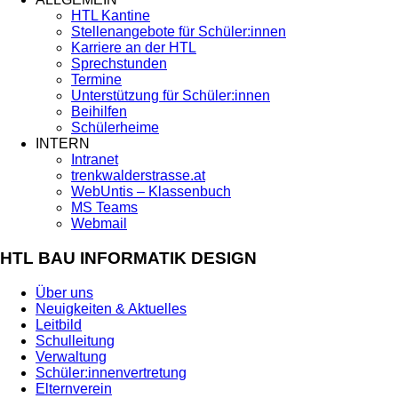
HTL Kantine
Stellenangebote für Schüler:innen
Karriere an der HTL
Sprechstunden
Termine
Unterstützung für Schüler:innen
Beihilfen
Schülerheime
INTERN
Intranet
trenkwalderstrasse.at
WebUntis – Klassenbuch
MS Teams
Webmail
HTL BAU INFORMATIK DESIGN
Über uns
Neuigkeiten & Aktuelles
Leitbild
Schulleitung
Verwaltung
Schüler:innenvertretung
Elternverein