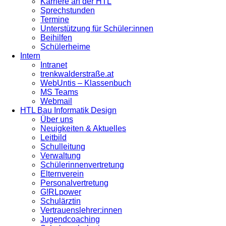
Karriere an der HTL
Sprechstunden
Termine
Unterstützung für Schüler:innen
Beihilfen
Schülerheime
Intern
Intranet
trenkwalderstraße.at
WebUntis – Klassenbuch
MS Teams
Webmail
HTL Bau Informatik Design
Über uns
Neuigkeiten & Aktuelles
Leitbild
Schulleitung
Verwaltung
Schülerinnenvertretung
Elternverein
Personalvertretung
G!RLpower
Schulärztin
Vertrauenslehrer:innen
Jugendcoaching