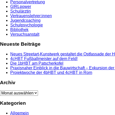
Personalvertretung
G!RLpower
Schulärztin
Vertrauenslehrer:innen
Jugendcoaching
Schulpsychologie
Bibliothek
Versuchsanstalt
Neueste Beiträge
Neues Streetart-Kunstwerk gestaltet die Ostfassade der 
4cHBT Fußballmeister auf dem Feld!
Die 1bHBT am Patscherkofel
Praxisnaher Einblick in die Bauwirtschaft – Exkursion de
Projektwoche der 4bHBT und 4cHBT in Rom
Archiv
Archiv
Kategorien
Allgemein