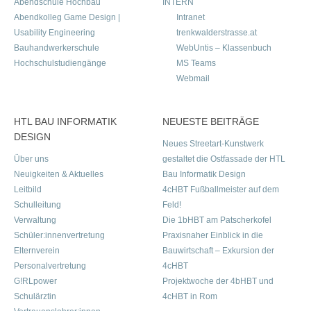
Abendschule Hochbau
INTERN
Abendkolleg Game Design |
Intranet
Usability Engineering
trenkwalderstrasse.at
Bauhandwerkerschule
WebUntis – Klassenbuch
Hochschulstudiengänge
MS Teams
Webmail
HTL BAU INFORMATIK
NEUESTE BEITRÄGE
DESIGN
Neues Streetart-Kunstwerk
Über uns
gestaltet die Ostfassade der HTL
Neuigkeiten & Aktuelles
Bau Informatik Design
Leitbild
4cHBT Fußballmeister auf dem
Schulleitung
Feld!
Verwaltung
Die 1bHBT am Patscherkofel
Schüler:innenvertretung
Praxisnaher Einblick in die
Elternverein
Bauwirtschaft – Exkursion der
Personalvertretung
4cHBT
G!RLpower
Projektwoche der 4bHBT und
Schulärztin
4cHBT in Rom