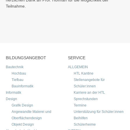
herzlichen Dank an Prof. Hofman für die Möglichkeit der
Teilnahme.
BILDUNGSANGEBOT
SERVICE
Bautechnik
ALLGEMEIN
Hochbau
HTL Kantine
Tiefbau
Stellenangebote für
Bauinformatik
Schüler:innen
Informatik
Karriere an der HTL
Design
Sprechstunden
Grafik Design
Termine
Angewandte Malerei und
Unterstützung für Schüler:innen
Oberflächendesign
Beihilfen
Objekt Design
Schülerheime