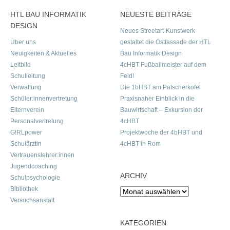
HTL BAU INFORMATIK
NEUESTE BEITRÄGE
DESIGN
Neues Streetart-Kunstwerk
Über uns
gestaltet die Ostfassade der HTL
Neuigkeiten & Aktuelles
Bau Informatik Design
Leitbild
4cHBT Fußballmeister auf dem
Schulleitung
Feld!
Verwaltung
Die 1bHBT am Patscherkofel
Schüler:innenvertretung
Praxisnaher Einblick in die
Elternverein
Bauwirtschaft – Exkursion der
Personalvertretung
4cHBT
G!RLpower
Projektwoche der 4bHBT und
Schulärztin
4cHBT in Rom
Vertrauenslehrer:innen
Jugendcoaching
ARCHIV
Schulpsychologie
Bibliothek
Archiv
Versuchsanstalt
KATEGORIEN