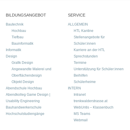
BILDUNGSANGEBOT
SERVICE
Bautechnik
ALLGEMEIN
Hochbau
HTL Kantine
Tiefbau
Stellenangebote für
Bauinformatik
Schüler:innen
Informatik
Karriere an der HTL
Design
Sprechstunden
Grafik Design
Termine
Angewandte Malerei und
Unterstützung für Schüler:innen
Oberflächendesign
Beihilfen
Objekt Design
Schülerheime
Abendschule Hochbau
INTERN
Abendkolleg Game Design |
Intranet
Usability Engineering
trenkwalderstrasse.at
Bauhandwerkerschule
WebUntis – Klassenbuch
Hochschulstudiengänge
MS Teams
Webmail