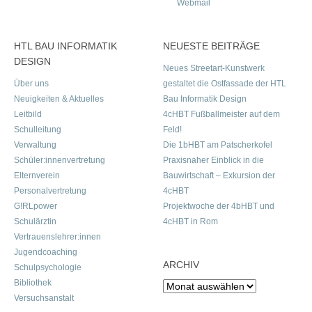
Webmail
HTL BAU INFORMATIK
NEUESTE BEITRÄGE
DESIGN
Neues Streetart-Kunstwerk
Über uns
gestaltet die Ostfassade der HTL
Neuigkeiten & Aktuelles
Bau Informatik Design
Leitbild
4cHBT Fußballmeister auf dem
Schulleitung
Feld!
Verwaltung
Die 1bHBT am Patscherkofel
Schüler:innenvertretung
Praxisnaher Einblick in die
Elternverein
Bauwirtschaft – Exkursion der
Personalvertretung
4cHBT
G!RLpower
Projektwoche der 4bHBT und
Schulärztin
4cHBT in Rom
Vertrauenslehrer:innen
Jugendcoaching
ARCHIV
Schulpsychologie
Bibliothek
Archiv
Versuchsanstalt