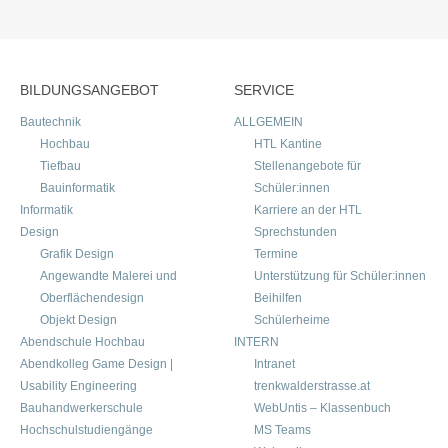
BILDUNGSANGEBOT
SERVICE
Bautechnik
ALLGEMEIN
Hochbau
HTL Kantine
Tiefbau
Stellenangebote für
Bauinformatik
Schüler:innen
Informatik
Karriere an der HTL
Design
Sprechstunden
Grafik Design
Termine
Angewandte Malerei und
Unterstützung für Schüler:innen
Oberflächendesign
Beihilfen
Objekt Design
Schülerheime
Abendschule Hochbau
INTERN
Abendkolleg Game Design |
Intranet
Usability Engineering
trenkwalderstrasse.at
Bauhandwerkerschule
WebUntis – Klassenbuch
Hochschulstudiengänge
MS Teams