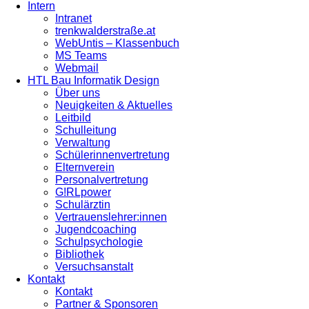
Intern
Intranet
trenkwalderstraße.at
WebUntis – Klassenbuch
MS Teams
Webmail
HTL Bau Informatik Design
Über uns
Neuigkeiten & Aktuelles
Leitbild
Schulleitung
Verwaltung
Schülerinnenvertretung
Elternverein
Personalvertretung
G!RLpower
Schulärztin
Vertrauenslehrer:innen
Jugendcoaching
Schulpsychologie
Bibliothek
Versuchsanstalt
Kontakt
Kontakt
Partner & Sponsoren