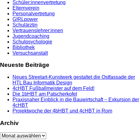
Schüler:innenvertretung
Elternverein
Personalvertretung
G!RLpower
Schulärztin
Vertrauenslehrer:innen
Jugendcoaching
Schulpsychologie
Bibliothek
Versuchsanstalt
Neueste Beiträge
Neues Streetart-Kunstwerk gestaltet die Ostfassade der
HTL Bau Informatik Design
4cHBT Fußballmeister auf dem Feld!
Die 1bHBT am Patscherkofel
Praxisnaher Einblick in die Bauwirtschaft – Exkursion der
4cHBT
Projektwoche der 4bHBT und 4cHBT in Rom
Archiv
Archiv