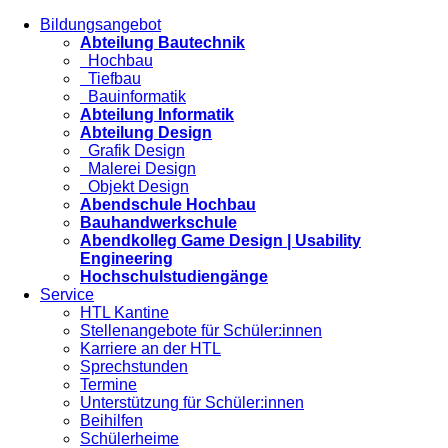
Bildungsangebot
Abteilung Bautechnik
Hochbau
Tiefbau
Bauinformatik
Abteilung Informatik
Abteilung Design
Grafik Design
Malerei Design
Objekt Design
Abendschule Hochbau
Bauhandwerkschule
Abendkolleg Game Design | Usability
Engineering
Hochschulstudiengänge
Service
HTL Kantine
Stellenangebote für Schüler:innen
Karriere an der HTL
Sprechstunden
Termine
Unterstützung für Schüler:innen
Beihilfen
Schülerheime