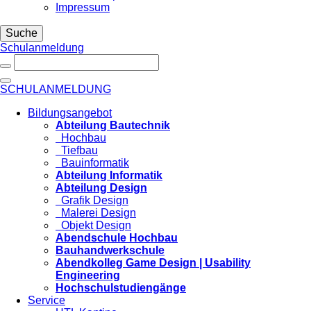
Impressum
Suche
Schulanmeldung
SCHULANMELDUNG
Bildungsangebot
Abteilung Bautechnik
Hochbau
Tiefbau
Bauinformatik
Abteilung Informatik
Abteilung Design
Grafik Design
Malerei Design
Objekt Design
Abendschule Hochbau
Bauhandwerkschule
Abendkolleg Game Design | Usability
Engineering
Hochschulstudiengänge
Service