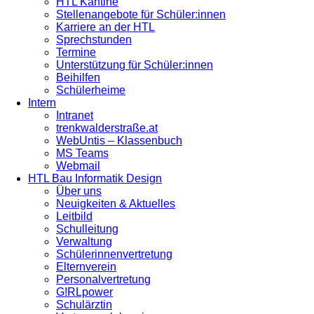
HTL Kantine
Stellenangebote für Schüler:innen
Karriere an der HTL
Sprechstunden
Termine
Unterstützung für Schüler:innen
Beihilfen
Schülerheime
Intern
Intranet
trenkwalderstraße.at
WebUntis – Klassenbuch
MS Teams
Webmail
HTL Bau Informatik Design
Über uns
Neuigkeiten & Aktuelles
Leitbild
Schulleitung
Verwaltung
Schülerinnenvertretung
Elternverein
Personalvertretung
G!RLpower
Schulärztin