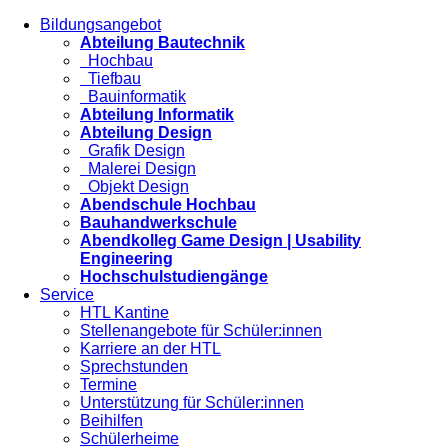
Bildungsangebot
Abteilung Bautechnik
Hochbau
Tiefbau
Bauinformatik
Abteilung Informatik
Abteilung Design
Grafik Design
Malerei Design
Objekt Design
Abendschule Hochbau
Bauhandwerkschule
Abendkolleg Game Design | Usability
Engineering
Hochschulstudiengänge
Service
HTL Kantine
Stellenangebote für Schüler:innen
Karriere an der HTL
Sprechstunden
Termine
Unterstützung für Schüler:innen
Beihilfen
Schülerheime