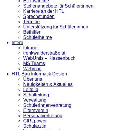
HTL Kantine
Stellenangebote für Schüler:innen
Karriere an der HTL
Sprechstunden
Termine
Unterstützung für Schüler:innen
Beihilfen
Schülerheime
Intern
Intranet
trenkwalderstraße.at
WebUntis – Klassenbuch
MS Teams
Webmail
HTL Bau Informatik Design
Über uns
Neuigkeiten & Aktuelles
Leitbild
Schulleitung
Verwaltung
Schülerinnenvertretung
Elternverein
Personalvertretung
G!RLpower
Schulärztin