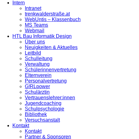
Intern
Intranet
trenkwalderstraße.at
WebUntis – Klassenbuch
MS Teams
Webmail
HTL Bau Informatik Design
Über uns
Neuigkeiten & Aktuelles
Leitbild
Schulleitung
Verwaltung
Schülerinnenvertretung
Elternverein
Personalvertretung
G!RLpower
Schulärztin
Vertrauenslehrer:innen
Jugendcoaching
Schulpsychologie
Bibliothek
Versuchsanstalt
Kontakt
Kontakt
Partner & Sponsoren