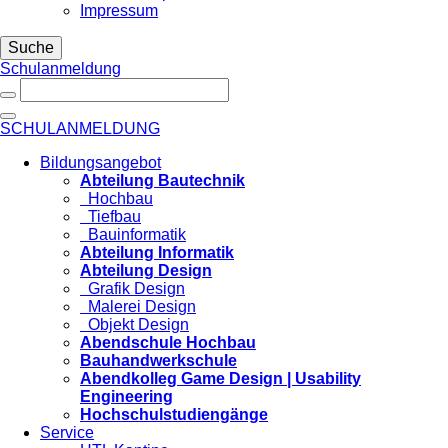
Impressum
Suche
Schulanmeldung
SCHULANMELDUNG
Bildungsangebot
Abteilung Bautechnik
Hochbau
Tiefbau
Bauinformatik
Abteilung Informatik
Abteilung Design
Grafik Design
Malerei Design
Objekt Design
Abendschule Hochbau
Bauhandwerkschule
Abendkolleg Game Design | Usability
Engineering
Hochschulstudiengänge
Service