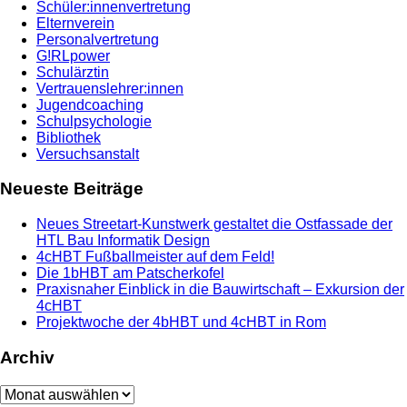
Schüler:innenvertretung
Elternverein
Personalvertretung
G!RLpower
Schulärztin
Vertrauenslehrer:innen
Jugendcoaching
Schulpsychologie
Bibliothek
Versuchsanstalt
Neueste Beiträge
Neues Streetart-Kunstwerk gestaltet die Ostfassade der
HTL Bau Informatik Design
4cHBT Fußballmeister auf dem Feld!
Die 1bHBT am Patscherkofel
Praxisnaher Einblick in die Bauwirtschaft – Exkursion der
4cHBT
Projektwoche der 4bHBT und 4cHBT in Rom
Archiv
Archiv