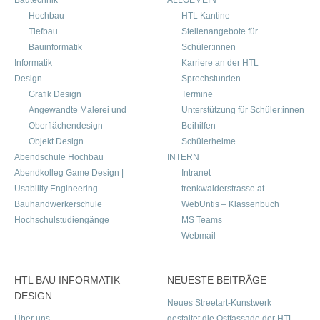
Bautechnik
ALLGEMEIN
Hochbau
HTL Kantine
Tiefbau
Stellenangebote für
Bauinformatik
Schüler:innen
Informatik
Karriere an der HTL
Design
Sprechstunden
Grafik Design
Termine
Angewandte Malerei und
Unterstützung für Schüler:innen
Oberflächendesign
Beihilfen
Objekt Design
Schülerheime
Abendschule Hochbau
INTERN
Abendkolleg Game Design |
Intranet
Usability Engineering
trenkwalderstrasse.at
Bauhandwerkerschule
WebUntis – Klassenbuch
Hochschulstudiengänge
MS Teams
Webmail
HTL BAU INFORMATIK
NEUESTE BEITRÄGE
DESIGN
Neues Streetart-Kunstwerk
Über uns
gestaltet die Ostfassade der HTL