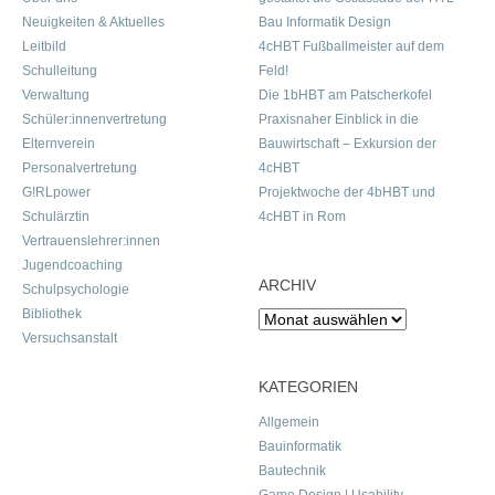
Neuigkeiten & Aktuelles
Bau Informatik Design
Leitbild
4cHBT Fußballmeister auf dem
Schulleitung
Feld!
Verwaltung
Die 1bHBT am Patscherkofel
Schüler:innenvertretung
Praxisnaher Einblick in die
Elternverein
Bauwirtschaft – Exkursion der
Personalvertretung
4cHBT
G!RLpower
Projektwoche der 4bHBT und
Schulärztin
4cHBT in Rom
Vertrauenslehrer:innen
Jugendcoaching
ARCHIV
Schulpsychologie
Bibliothek
Archiv
Versuchsanstalt
KATEGORIEN
Allgemein
Bauinformatik
Bautechnik