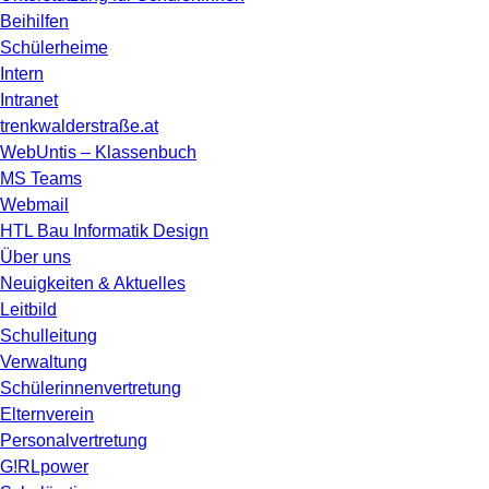
Beihilfen
Schülerheime
Intern
Intranet
trenkwalderstraße.at
WebUntis – Klassenbuch
MS Teams
Webmail
HTL Bau Informatik Design
Über uns
Neuigkeiten & Aktuelles
Leitbild
Schulleitung
Verwaltung
Schülerinnenvertretung
Elternverein
Personalvertretung
G!RLpower