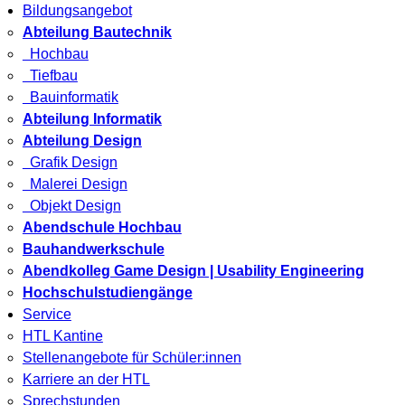
Bildungsangebot
Abteilung Bautechnik
Hochbau
Tiefbau
Bauinformatik
Abteilung Informatik
Abteilung Design
Grafik Design
Malerei Design
Objekt Design
Abendschule Hochbau
Bauhandwerkschule
Abendkolleg Game Design | Usability Engineering
Hochschulstudiengänge
Service
HTL Kantine
Stellenangebote für Schüler:innen
Karriere an der HTL
Sprechstunden