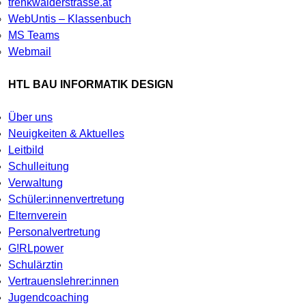
trenkwalderstrasse.at
WebUntis – Klassenbuch
MS Teams
Webmail
HTL BAU INFORMATIK DESIGN
Über uns
Neuigkeiten & Aktuelles
Leitbild
Schulleitung
Verwaltung
Schüler:innenvertretung
Elternverein
Personalvertretung
G!RLpower
Schulärztin
Vertrauenslehrer:innen
Jugendcoaching