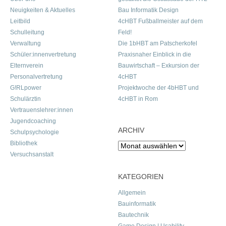
Neuigkeiten & Aktuelles
Bau Informatik Design
Leitbild
4cHBT Fußballmeister auf dem
Schulleitung
Feld!
Verwaltung
Die 1bHBT am Patscherkofel
Schüler:innenvertretung
Praxisnaher Einblick in die
Elternverein
Bauwirtschaft – Exkursion der
Personalvertretung
4cHBT
G!RLpower
Projektwoche der 4bHBT und
Schulärztin
4cHBT in Rom
Vertrauenslehrer:innen
Jugendcoaching
ARCHIV
Schulpsychologie
Bibliothek
Archiv
Versuchsanstalt
KATEGORIEN
Allgemein
Bauinformatik
Bautechnik