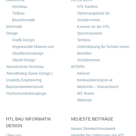
Bautechnik
ALLGEMEIN
Hochbau
HTL Kantine
Tiefbau
Stellenangebote für
Bauinformatik
Schüler:innen
Informatik
Karriere an der HTL
Design
Sprechstunden
Grafik Design
Termine
Angewandte Malerei und
Unterstützung für Schüler:innen
Oberflächendesign
Beihilfen
Objekt Design
Schülerheime
Abendschule Hochbau
INTERN
Abendkolleg Game Design |
Intranet
Usability Engineering
trenkwalderstrasse.at
Bauhandwerkerschule
WebUntis – Klassenbuch
Hochschulstudiengänge
MS Teams
Webmail
HTL BAU INFORMATIK
NEUESTE BEITRÄGE
DESIGN
Neues Streetart-Kunstwerk
Über uns
gestaltet die Ostfassade der HTL