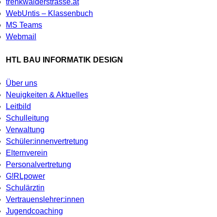
trenkwalderstrasse.at
WebUntis – Klassenbuch
MS Teams
Webmail
HTL BAU INFORMATIK DESIGN
Über uns
Neuigkeiten & Aktuelles
Leitbild
Schulleitung
Verwaltung
Schüler:innenvertretung
Elternverein
Personalvertretung
G!RLpower
Schulärztin
Vertrauenslehrer:innen
Jugendcoaching