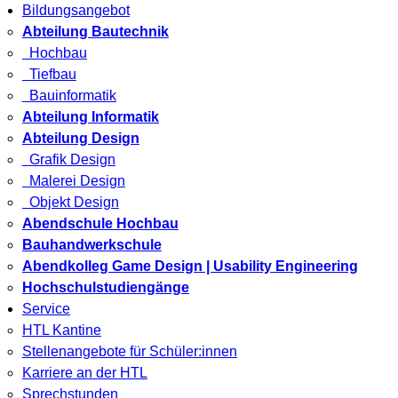
Bildungsangebot
Abteilung Bautechnik
Hochbau
Tiefbau
Bauinformatik
Abteilung Informatik
Abteilung Design
Grafik Design
Malerei Design
Objekt Design
Abendschule Hochbau
Bauhandwerkschule
Abendkolleg Game Design | Usability Engineering
Hochschulstudiengänge
Service
HTL Kantine
Stellenangebote für Schüler:innen
Karriere an der HTL
Sprechstunden