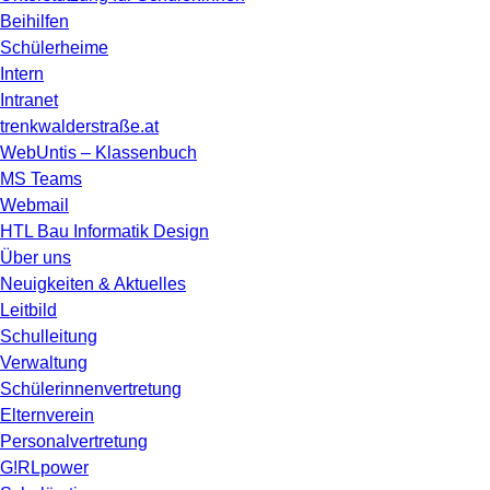
Beihilfen
Schülerheime
Intern
Intranet
trenkwalderstraße.at
WebUntis – Klassenbuch
MS Teams
Webmail
HTL Bau Informatik Design
Über uns
Neuigkeiten & Aktuelles
Leitbild
Schulleitung
Verwaltung
Schülerinnenvertretung
Elternverein
Personalvertretung
G!RLpower