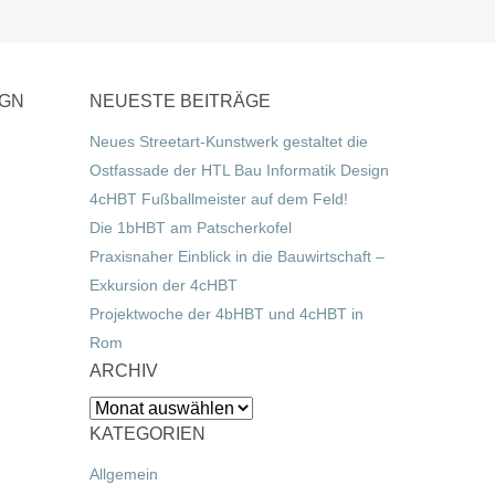
IGN
NEUESTE BEITRÄGE
Neues Streetart-Kunstwerk gestaltet die
Ostfassade der HTL Bau Informatik Design
4cHBT Fußballmeister auf dem Feld!
Die 1bHBT am Patscherkofel
Praxisnaher Einblick in die Bauwirtschaft –
Exkursion der 4cHBT
Projektwoche der 4bHBT und 4cHBT in
Rom
ARCHIV
Archiv
KATEGORIEN
Allgemein