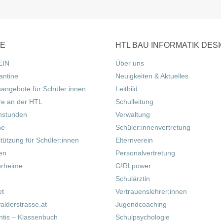
CE
HTL BAU INFORMATIK DES
EIN
Über uns
antine
Neuigkeiten & Aktuelles
nangebote für Schüler:innen
Leitbild
re an der HTL
Schulleitung
hstunden
Verwaltung
ne
Schüler:innenvertretung
tützung für Schüler:innen
Elternverein
fen
Personalvertretung
erheime
G!RLpower
Schulärztin
et
Vertrauenslehrer:innen
alderstrasse.at
Jugendcoaching
tis – Klassenbuch
Schulpsychologie