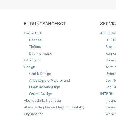
BILDUNGSANGEBOT
SERVI
Bautechnik
ALLGEM
Hochbau
HTL K
Tiefbau
Stelle
Bauinformatik
Karrie
Informatik
Sprec
Design
Termi
Grafik Design
Unters
Angewandte Malerei und
Beihil
Oberflächendesign
Schül
Objekt Design
INTERN
Abendschule Hochbau
Intran
Abendkolleg Game Design | Usability
trenkw
Engineering
WebUn