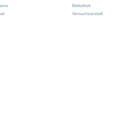
eams
Bibliothek
il
Versuchsanstalt