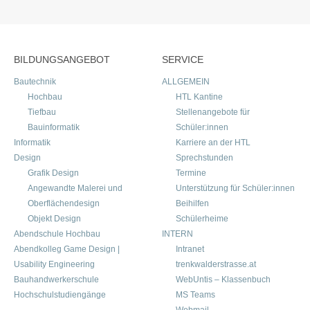
BILDUNGSANGEBOT
SERVICE
Bautechnik
ALLGEMEIN
Hochbau
HTL Kantine
Tiefbau
Stellenangebote für
Bauinformatik
Schüler:innen
Informatik
Karriere an der HTL
Design
Sprechstunden
Grafik Design
Termine
Angewandte Malerei und
Unterstützung für Schüler:innen
Oberflächendesign
Beihilfen
Objekt Design
Schülerheime
Abendschule Hochbau
INTERN
Abendkolleg Game Design |
Intranet
Usability Engineering
trenkwalderstrasse.at
Bauhandwerkerschule
WebUntis – Klassenbuch
Hochschulstudiengänge
MS Teams
Webmail