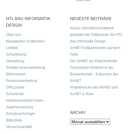
HTL BAU INFORMATIK
NEUESTE BEITRÄGE
DESIGN
Neues Streetart-Kunstwerk
Über uns
gestaltet die Ostfassade der HTL
Neuigkeiten & Aktuelles
Bau Informatik Design
Leitbild
4cHBT Fußballmeister auf dem
Schulleitung
Feld!
Verwaltung
Die 1bHBT am Patscherkofel
Schüler:innenvertretung
Praxisnaher Einblick in die
Elternverein
Bauwirtschaft – Exkursion der
Personalvertretung
4cHBT
G!RLpower
Projektwoche der 4bHBT und
Schulärztin
4cHBT in Rom
Vertrauenslehrer:innen
Jugendcoaching
ARCHIV
Schulpsychologie
Bibliothek
Archiv
Versuchsanstalt