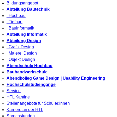
Bildungsangebot
Abteilung Bautechnik
Hochbau
Tiefbau
Bauinformatik
Abteilung Informatik
Abteilung Design
Grafik Design
Malerei Design
Objekt Design
Abendschule Hochbau
Bauhandwerkschule
Abendkolleg Game Design | Usability Engineering
Hochschulstudiengänge
Service
HTL Kantine
Stellenangebote für Schüler:innen
Karriere an der HTL
Sprechstunden