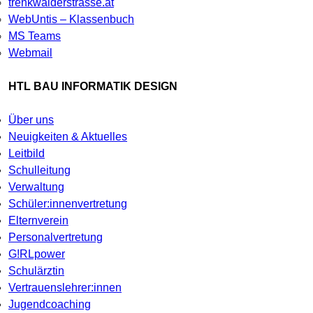
trenkwalderstrasse.at
WebUntis – Klassenbuch
MS Teams
Webmail
HTL BAU INFORMATIK DESIGN
Über uns
Neuigkeiten & Aktuelles
Leitbild
Schulleitung
Verwaltung
Schüler:innenvertretung
Elternverein
Personalvertretung
G!RLpower
Schulärztin
Vertrauenslehrer:innen
Jugendcoaching