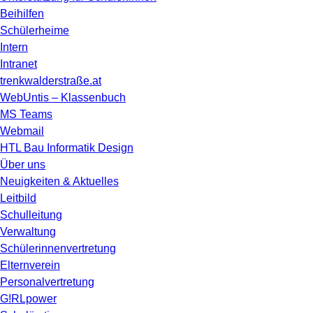
Beihilfen
Schülerheime
Intern
Intranet
trenkwalderstraße.at
WebUntis – Klassenbuch
MS Teams
Webmail
HTL Bau Informatik Design
Über uns
Neuigkeiten & Aktuelles
Leitbild
Schulleitung
Verwaltung
Schülerinnenvertretung
Elternverein
Personalvertretung
G!RLpower