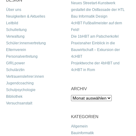
DESIGN
Neues Streetart-Kunstwerk
Über uns
gestaltet die Ostfassade der HTL
Neuigkeiten & Aktuelles
Bau Informatik Design
Leitbild
4cHBT Fußballmeister auf dem
Schulleitung
Feld!
Verwaltung
Die 1bHBT am Patscherkofel
Schüler:innenvertretung
Praxisnaher Einblick in die
Elternverein
Bauwirtschaft – Exkursion der
Personalvertretung
4cHBT
G!RLpower
Projektwoche der 4bHBT und
Schulärztin
4cHBT in Rom
Vertrauenslehrer:innen
Jugendcoaching
ARCHIV
Schulpsychologie
Bibliothek
Archiv
Versuchsanstalt
KATEGORIEN
Allgemein
Bauinformatik