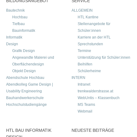
BILDUNGSANGEBOT
SERVICE
Bautechnik
ALLGEMEIN
Hochbau
HTL Kantine
Tiefbau
Stellenangebote für
Bauinformatik
Schüler:innen
Informatik
Karriere an der HTL
Design
Sprechstunden
Grafik Design
Termine
Angewandte Malerei und
Unterstützung für Schüler:innen
Oberflächendesign
Beihilfen
Objekt Design
Schülerheime
Abendschule Hochbau
INTERN
Abendkolleg Game Design |
Intranet
Usability Engineering
trenkwalderstrasse.at
Bauhandwerkerschule
WebUntis – Klassenbuch
Hochschulstudiengänge
MS Teams
Webmail
HTL BAU INFORMATIK
NEUESTE BEITRÄGE