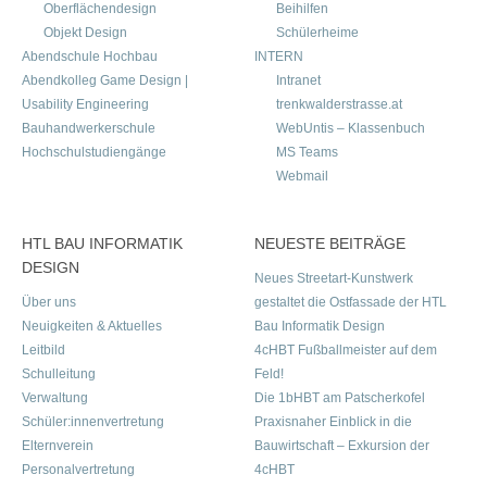
Oberflächendesign
Beihilfen
Objekt Design
Schülerheime
Abendschule Hochbau
INTERN
Abendkolleg Game Design |
Intranet
Usability Engineering
trenkwalderstrasse.at
Bauhandwerkerschule
WebUntis – Klassenbuch
Hochschulstudiengänge
MS Teams
Webmail
HTL BAU INFORMATIK
NEUESTE BEITRÄGE
DESIGN
Neues Streetart-Kunstwerk
Über uns
gestaltet die Ostfassade der HTL
Neuigkeiten & Aktuelles
Bau Informatik Design
Leitbild
4cHBT Fußballmeister auf dem
Schulleitung
Feld!
Verwaltung
Die 1bHBT am Patscherkofel
Schüler:innenvertretung
Praxisnaher Einblick in die
Elternverein
Bauwirtschaft – Exkursion der
Personalvertretung
4cHBT