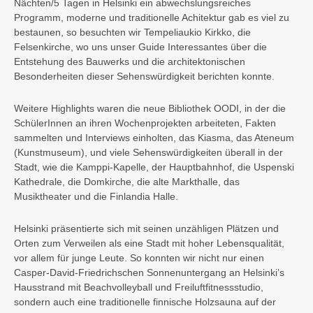
Nächten/5 Tagen in Helsinki ein abwechslungsreiches
Programm, moderne und traditionelle Achitektur gab es viel zu
bestaunen, so besuchten wir Tempeliaukio Kirkko, die
Felsenkirche, wo uns unser Guide Interessantes über die
Entstehung des Bauwerks und die architektonischen
Besonderheiten dieser Sehenswürdigkeit berichten konnte.
Weitere Highlights waren die neue Bibliothek OODI, in der die
SchülerInnen an ihren Wochenprojekten arbeiteten, Fakten
sammelten und Interviews einholten, das Kiasma, das Ateneum
(Kunstmuseum), und viele Sehenswürdigkeiten überall in der
Stadt, wie die Kamppi-Kapelle, der Hauptbahnhof, die Uspenski
Kathedrale, die Domkirche, die alte Markthalle, das
Musiktheater und die Finlandia Halle.
Helsinki präsentierte sich mit seinen unzähligen Plätzen und
Orten zum Verweilen als eine Stadt mit hoher Lebensqualität,
vor allem für junge Leute. So konnten wir nicht nur einen
Casper-David-Friedrichschen Sonnenuntergang an Helsinki’s
Hausstrand mit Beachvolleyball und Freiluftfitnessstudio,
sondern auch eine traditionelle finnische Holzsauna auf der