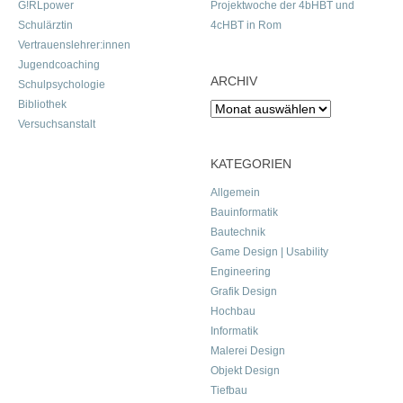
G!RLpower
Projektwoche der 4bHBT und
Schulärztin
4cHBT in Rom
Vertrauenslehrer:innen
Jugendcoaching
ARCHIV
Schulpsychologie
Bibliothek
Archiv
Versuchsanstalt
KATEGORIEN
Allgemein
Bauinformatik
Bautechnik
Game Design | Usability
Engineering
Grafik Design
Hochbau
Informatik
Malerei Design
Objekt Design
Tiefbau