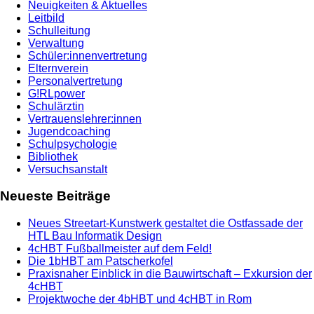
Neuigkeiten & Aktuelles
Leitbild
Schulleitung
Verwaltung
Schüler:innenvertretung
Elternverein
Personalvertretung
G!RLpower
Schulärztin
Vertrauenslehrer:innen
Jugendcoaching
Schulpsychologie
Bibliothek
Versuchsanstalt
Neueste Beiträge
Neues Streetart-Kunstwerk gestaltet die Ostfassade der
HTL Bau Informatik Design
4cHBT Fußballmeister auf dem Feld!
Die 1bHBT am Patscherkofel
Praxisnaher Einblick in die Bauwirtschaft – Exkursion der
4cHBT
Projektwoche der 4bHBT und 4cHBT in Rom