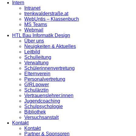
Intern
Intranet
trenkwalderstraße.at
WebUntis – Klassenbuch
MS Teams
Webmail
HTL Bau Informatik Design
Über uns
Neuigkeiten & Aktuelles
Leitbild
Schulleitung
Verwaltung
Schülerinnenvertretung
Elternverein
Personalvertretung
G!RLpower
Schulärztin
Vertrauenslehrer:innen
Jugendcoaching
Schulpsychologie
Bibliothek
Versuchsanstalt
Kontakt
Kontakt
Partner & Sponsoren