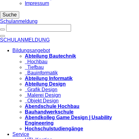
Impressum
Suche
Schulanmeldung
SCHULANMELDUNG
Bildungsangebot
Abteilung Bautechnik
Hochbau
Tiefbau
Bauinformatik
Abteilung Informatik
Abteilung Design
Grafik Design
Malerei Design
Objekt Design
Abendschule Hochbau
Bauhandwerkschule
Abendkolleg Game Design | Usability
Engineering
Hochschulstudiengänge
Service