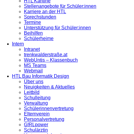
HTL Kantine
Stellenangebote für Schüler:innen
Karriere an der HTL
Sprechstunden
Termine
Unterstützung für Schüler:innen
Beihilfen
Schülerheime
Intern
Intranet
trenkwalderstraße.at
WebUntis – Klassenbuch
MS Teams
Webmail
HTL Bau Informatik Design
Über uns
Neuigkeiten & Aktuelles
Leitbild
Schulleitung
Verwaltung
Schülerinnenvertretung
Elternverein
Personalvertretung
G!RLpower
Schulärztin