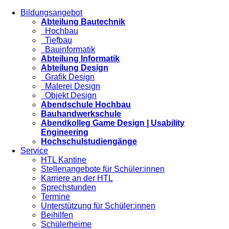
Bildungsangebot
Abteilung Bautechnik
Hochbau
Tiefbau
Bauinformatik
Abteilung Informatik
Abteilung Design
Grafik Design
Malerei Design
Objekt Design
Abendschule Hochbau
Bauhandwerkschule
Abendkolleg Game Design | Usability
Engineering
Hochschulstudiengänge
Service
HTL Kantine
Stellenangebote für Schüler:innen
Karriere an der HTL
Sprechstunden
Termine
Unterstützung für Schüler:innen
Beihilfen
Schülerheime