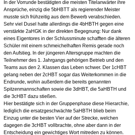
In der Vorrunde bestätigten die meisten Titelanwärter ihre
Ansprüche, einzig die 5bHBTT als regierender Meister
musste sich frühzeitig aus dem Bewerb verabschieden.
Sehr viel Dusel hatte allerdings die 4bHBTH gegen eine
verstärkte 2aHGK in der direkten Begegnung: Nur dank
eines Eigentores in der Schlussminute schafften die älteren
Schüler mit einem schmeichelhaften Remis gerade noch
den Aufstieg. In der jüngeren Altersgruppe machten die
Teilnehmer des 1. Jahrgangs gehörigen Betrieb und den
Teams aus den 2. Klassen das Leben schwer. Der 1cHBT
gelang neben der 2cHBT sogar das Weiterkommen in die
Endrunde, wohin außerdem die bereits genannten
Spitzenmannschaften sowie die 3dHBT, die 5aHBTH und
die 3cHBT dazu stießen.
Hier bestätigte sich in der Gruppenphase diese Hierarchie,
lediglich die ersatzgeschwächte 5aHBTH blieb beim
Einzug unter die besten Vier auf der Strecke, welchen
dagegen die 3cHBT vollbrachte, ohne aber dann in der
Entscheidung ein gewichtiges Wort mitreden zu können.