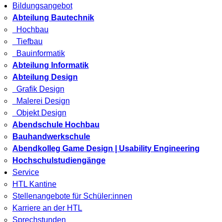
Bildungsangebot
Abteilung Bautechnik
Hochbau
Tiefbau
Bauinformatik
Abteilung Informatik
Abteilung Design
Grafik Design
Malerei Design
Objekt Design
Abendschule Hochbau
Bauhandwerkschule
Abendkolleg Game Design | Usability Engineering
Hochschulstudiengänge
Service
HTL Kantine
Stellenangebote für Schüler:innen
Karriere an der HTL
Sprechstunden