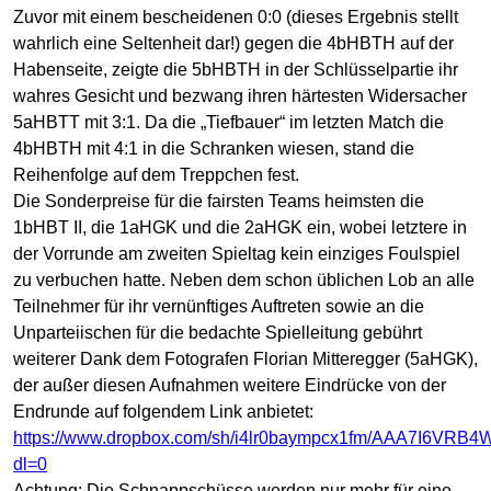
Zuvor mit einem bescheidenen 0:0 (dieses Ergebnis stellt
wahrlich eine Seltenheit dar!) gegen die 4bHBTH auf der
Habenseite, zeigte die 5bHBTH in der Schlüsselpartie ihr
wahres Gesicht und bezwang ihren härtesten Widersacher
5aHBTT mit 3:1. Da die „Tiefbauer“ im letzten Match die
4bHBTH mit 4:1 in die Schranken wiesen, stand die
Reihenfolge auf dem Treppchen fest.
Die Sonderpreise für die fairsten Teams heimsten die
1bHBT II, die 1aHGK und die 2aHGK ein, wobei letztere in
der Vorrunde am zweiten Spieltag kein einziges Foulspiel
zu verbuchen hatte. Neben dem schon üblichen Lob an alle
Teilnehmer für ihr vernünftiges Auftreten sowie an die
Unparteiischen für die bedachte Spielleitung gebührt
weiterer Dank dem Fotografen Florian Mitteregger (5aHGK),
der außer diesen Aufnahmen weitere Eindrücke von der
Endrunde auf folgendem Link anbietet:
https://www.dropbox.com/sh/i4lr0baympcx1fm/AAA7I6VRB
dl=0
Achtung
: Die Schnappschüsse werden nur mehr für eine