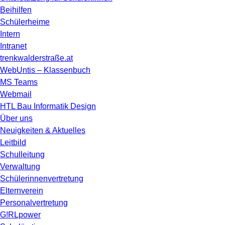
Beihilfen
Schülerheime
Intern
Intranet
trenkwalderstraße.at
WebUntis – Klassenbuch
MS Teams
Webmail
HTL Bau Informatik Design
Über uns
Neuigkeiten & Aktuelles
Leitbild
Schulleitung
Verwaltung
Schülerinnenvertretung
Elternverein
Personalvertretung
G!RLpower