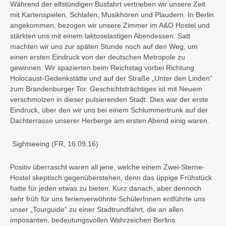
Während der elfstündigen Busfahrt vertrieben wir unsere Zeit
mit Kartenspielen, Schlafen, Musikhören und Plaudern. In Berlin
angekommen, bezogen wir unsere Zimmer im A&O Hostel und
stärkten uns mit einem laktoselastigen Abendessen. Satt
machten wir uns zur späten Stunde noch auf den Weg, um
einen ersten Eindruck von der deutschen Metropole zu
gewinnen. Wir spazierten beim Reichstag vorbei Richtung
Holocaust-Gedenkstätte und auf der Straße „Unter den Linden“
zum Brandenburger Tor. Geschichtsträchtiges ist mit Neuem
verschmolzen in dieser pulsierenden Stadt. Dies war der erste
Eindruck, über den wir uns bei einem Schlummertrunk auf der
Dachterrasse unserer Herberge am ersten Abend einig waren.
Sightseeing
(FR, 16.09.16)
Positiv überrascht waren all jene, welche einem Zwei-Sterne-
Hostel skeptisch gegenüberstehen, denn das üppige Frühstück
hatte für jeden etwas zu bieten. Kurz danach, aber dennoch
sehr früh für uns ferienverwöhnte SchülerInnen entführte uns
unser „Tourguide“ zu einer Stadtrundfahrt, die an allen
imposanten, bedeutungsvollen Wahrzeichen Berlins