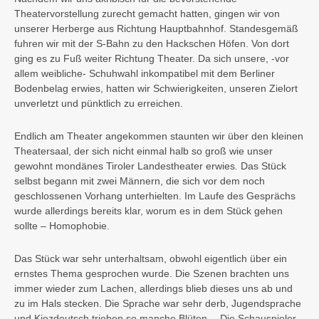
Theatervorstellung zurecht gemacht hatten, gingen wir von
unserer Herberge aus Richtung Hauptbahnhof. Standesgemäß
fuhren wir mit der S-Bahn zu den Hackschen Höfen. Von dort
ging es zu Fuß weiter Richtung Theater. Da sich unsere, -vor
allem weibliche- Schuhwahl inkompatibel mit dem Berliner
Bodenbelag erwies, hatten wir Schwierigkeiten, unseren Zielort
unverletzt und pünktlich zu erreichen.
Endlich am Theater angekommen staunten wir über den kleinen
Theatersaal, der sich nicht einmal halb so groß wie unser
gewohnt mondänes Tiroler Landestheater erwies
.
Das Stück
selbst begann mit zwei Männern, die sich vor dem noch
geschlossenen Vorhang unterhielten. Im Laufe des Gesprächs
wurde allerdings bereits klar, worum es in dem Stück gehen
sollte – Homophobie.
Das Stück war sehr unterhaltsam, obwohl eigentlich über ein
ernstes Thema gesprochen wurde. Die Szenen brachten uns
immer wieder zum Lachen, allerdings blieb dieses uns ab und
zu im Hals stecken. Die Sprache war sehr derb, Jugendsprache
und Kiezdeutsch trieben so manche Blüten….Die Schauspieler