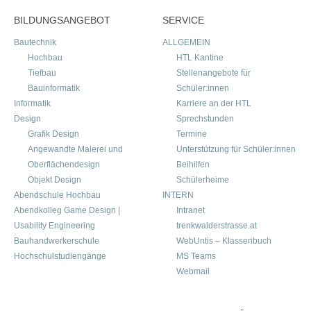
BILDUNGSANGEBOT
SERVICE
Bautechnik
ALLGEMEIN
Hochbau
HTL Kantine
Tiefbau
Stellenangebote für
Bauinformatik
Schüler:innen
Informatik
Karriere an der HTL
Design
Sprechstunden
Grafik Design
Termine
Angewandte Malerei und
Unterstützung für Schüler:innen
Oberflächendesign
Beihilfen
Objekt Design
Schülerheime
Abendschule Hochbau
INTERN
Abendkolleg Game Design |
Intranet
Usability Engineering
trenkwalderstrasse.at
Bauhandwerkerschule
WebUntis – Klassenbuch
Hochschulstudiengänge
MS Teams
Webmail