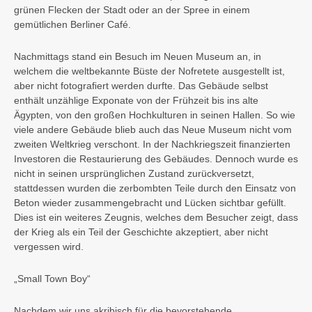
grünen Flecken der Stadt oder an der Spree in einem
gemütlichen Berliner Café.
Nachmittags stand ein Besuch im Neuen Museum an, in
welchem die weltbekannte Büste der Nofretete ausgestellt ist,
aber nicht fotograﬁert werden durfte. Das Gebäude selbst
enthält unzählige Exponate von der Frühzeit bis ins alte
Ägypten, von den großen Hochkulturen in seinen Hallen. So wie
viele andere Gebäude blieb auch das Neue Museum nicht vom
zweiten Weltkrieg verschont. In der Nachkriegszeit finanzierten
Investoren die Restaurierung des Gebäudes. Dennoch wurde es
nicht in seinen ursprünglichen Zustand zurückversetzt,
stattdessen wurden die zerbombten Teile durch den Einsatz von
Beton wieder zusammengebracht und Lücken sichtbar gefüllt.
Dies ist ein weiteres Zeugnis, welches dem Besucher zeigt, dass
der Krieg als ein Teil der Geschichte akzeptiert, aber nicht
vergessen wird.
„Small Town Boy“
Nachdem wir uns akribisch für die bevorstehende