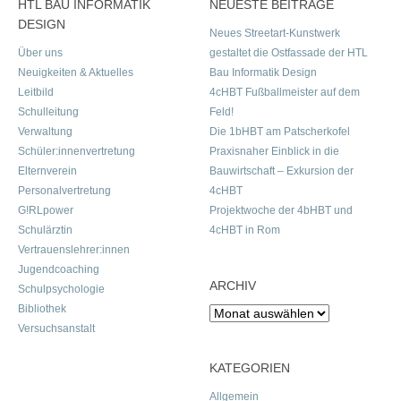
HTL BAU INFORMATIK
NEUESTE BEITRÄGE
DESIGN
Neues Streetart-Kunstwerk
Über uns
gestaltet die Ostfassade der HTL
Neuigkeiten & Aktuelles
Bau Informatik Design
Leitbild
4cHBT Fußballmeister auf dem
Schulleitung
Feld!
Verwaltung
Die 1bHBT am Patscherkofel
Schüler:innenvertretung
Praxisnaher Einblick in die
Elternverein
Bauwirtschaft – Exkursion der
Personalvertretung
4cHBT
G!RLpower
Projektwoche der 4bHBT und
Schulärztin
4cHBT in Rom
Vertrauenslehrer:innen
Jugendcoaching
ARCHIV
Schulpsychologie
Bibliothek
Archiv
Versuchsanstalt
KATEGORIEN
Allgemein