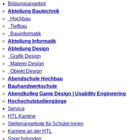
Bildungsangebot
Abteilung Bautechnik
Hochbau
Tiefbau
Bauinformatik
Abteilung Informatik
Abteilung Design
Grafik Design
Malerei Design
Objekt Design
Abendschule Hochbau
Bauhandwerkschule
Abendkolleg Game Design | Usability Engineering
Hochschulstudiengänge
Service
HTL Kantine
Stellenangebote für Schüler:innen
Karriere an der HTL
Sprechstunden