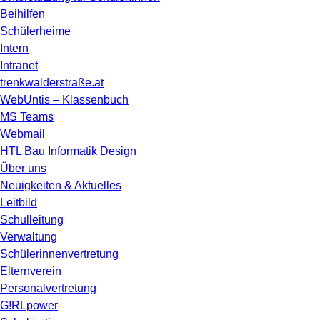
Beihilfen
Schülerheime
Intern
Intranet
trenkwalderstraße.at
WebUntis – Klassenbuch
MS Teams
Webmail
HTL Bau Informatik Design
Über uns
Neuigkeiten & Aktuelles
Leitbild
Schulleitung
Verwaltung
Schülerinnenvertretung
Elternverein
Personalvertretung
G!RLpower