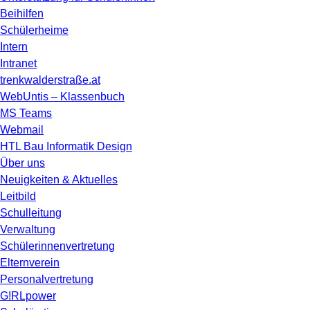
Beihilfen
Schülerheime
Intern
Intranet
trenkwalderstraße.at
WebUntis – Klassenbuch
MS Teams
Webmail
HTL Bau Informatik Design
Über uns
Neuigkeiten & Aktuelles
Leitbild
Schulleitung
Verwaltung
Schülerinnenvertretung
Elternverein
Personalvertretung
G!RLpower