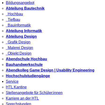
Bildungsangebot
Abteilung Bautechnik
Hochbau
Tiefbau
Bauinformatik
Abteilung Informatik
Abteilung Design
Grafik Design
Malerei Design
Objekt Design
Abendschule Hochbau
Bauhandwerkschule
Abendkolleg Game Design | Usability Engineering
Hochschulstudiengänge
Service
HTL Kantine
Stellenangebote für Schüler:innen
Karriere an der HTL
Sprechstunden