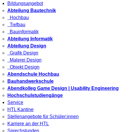
Bildungsangebot
Abteilung Bautechnik
Hochbau
Tiefbau
Bauinformatik
Abteilung Informatik
Abteilung Design
Grafik Design
Malerei Design
Objekt Design
Abendschule Hochbau
Bauhandwerkschule
Abendkolleg Game Design | Usability Engineering
Hochschulstudiengänge
Service
HTL Kantine
Stellenangebote für Schüler:innen
Karriere an der HTL
Sprechstunden