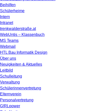
Beihilfen
Schülerheime
Intern
Intranet
trenkwalderstraße.at
WebUntis – Klassenbuch
MS Teams
Webmail
HTL Bau Informatik Design
Über uns
Neuigkeiten & Aktuelles
Leitbild
Schulleitung
Verwaltung
Schülerinnenvertretung
Elternverein
Personalvertretung
G!RLpower