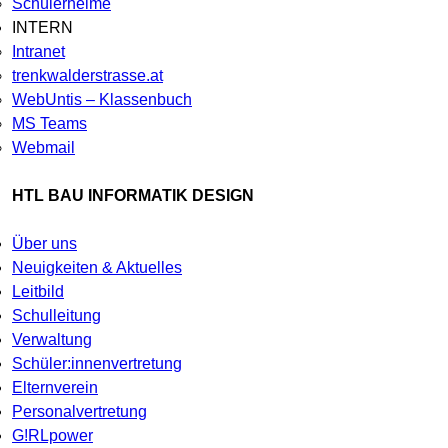
Schülerheime
INTERN
Intranet
trenkwalderstrasse.at
WebUntis – Klassenbuch
MS Teams
Webmail
HTL BAU INFORMATIK DESIGN
Über uns
Neuigkeiten & Aktuelles
Leitbild
Schulleitung
Verwaltung
Schüler:innenvertretung
Elternverein
Personalvertretung
G!RLpower