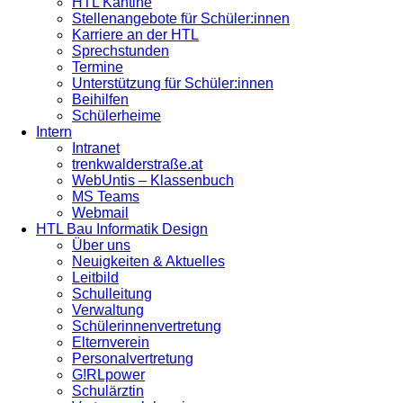
HTL Kantine
Stellenangebote für Schüler:innen
Karriere an der HTL
Sprechstunden
Termine
Unterstützung für Schüler:innen
Beihilfen
Schülerheime
Intern
Intranet
trenkwalderstraße.at
WebUntis – Klassenbuch
MS Teams
Webmail
HTL Bau Informatik Design
Über uns
Neuigkeiten & Aktuelles
Leitbild
Schulleitung
Verwaltung
Schülerinnenvertretung
Elternverein
Personalvertretung
G!RLpower
Schulärztin