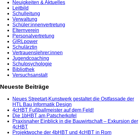
Neuigkeiten & Aktuelles
Leitbild
Schulleitung
Verwaltung
Schüler:innenvertretung
Elternverein
Personalvertretung
G!RLpower
Schulärztin
Vertrauenslehrer:innen
Jugendcoaching
Schulpsychologie
Bibliothek
Versuchsanstalt
Neueste Beiträge
Neues Streetart-Kunstwerk gestaltet die Ostfassade der
HTL Bau Informatik Design
4cHBT Fußballmeister auf dem Feld!
Die 1bHBT am Patscherkofel
Praxisnaher Einblick in die Bauwirtschaft – Exkursion der
4cHBT
Projektwoche der 4bHBT und 4cHBT in Rom