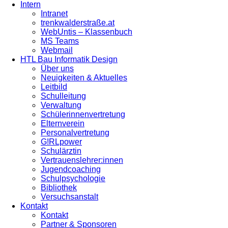
Intern
Intranet
trenkwalderstraße.at
WebUntis – Klassenbuch
MS Teams
Webmail
HTL Bau Informatik Design
Über uns
Neuigkeiten & Aktuelles
Leitbild
Schulleitung
Verwaltung
Schülerinnenvertretung
Elternverein
Personalvertretung
G!RLpower
Schulärztin
Vertrauenslehrer:innen
Jugendcoaching
Schulpsychologie
Bibliothek
Versuchsanstalt
Kontakt
Kontakt
Partner & Sponsoren