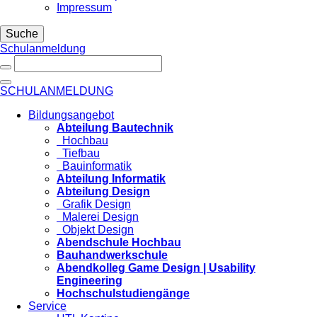
Impressum
Suche
Schulanmeldung
SCHULANMELDUNG
Bildungsangebot
Abteilung Bautechnik
Hochbau
Tiefbau
Bauinformatik
Abteilung Informatik
Abteilung Design
Grafik Design
Malerei Design
Objekt Design
Abendschule Hochbau
Bauhandwerkschule
Abendkolleg Game Design | Usability
Engineering
Hochschulstudiengänge
Service