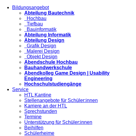
Bildungsangebot
Abteilung Bautechnik
Hochbau
Tiefbau
Bauinformatik
Abteilung Informatik
Abteilung Design
Grafik Design
Malerei Design
Objekt Design
Abendschule Hochbau
Bauhandwerkschule
Abendkolleg Game Design | Usability
Engineering
Hochschulstudiengänge
Service
HTL Kantine
Stellenangebote für Schüler:innen
Karriere an der HTL
Sprechstunden
Termine
Unterstützung für Schüler:innen
Beihilfen
Schülerheime