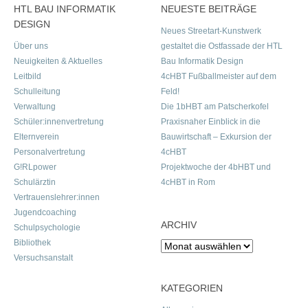
HTL BAU INFORMATIK
NEUESTE BEITRÄGE
DESIGN
Neues Streetart-Kunstwerk
Über uns
gestaltet die Ostfassade der HTL
Neuigkeiten & Aktuelles
Bau Informatik Design
Leitbild
4cHBT Fußballmeister auf dem
Schulleitung
Feld!
Verwaltung
Die 1bHBT am Patscherkofel
Schüler:innenvertretung
Praxisnaher Einblick in die
Elternverein
Bauwirtschaft – Exkursion der
Personalvertretung
4cHBT
G!RLpower
Projektwoche der 4bHBT und
Schulärztin
4cHBT in Rom
Vertrauenslehrer:innen
Jugendcoaching
ARCHIV
Schulpsychologie
Bibliothek
Archiv
Versuchsanstalt
KATEGORIEN