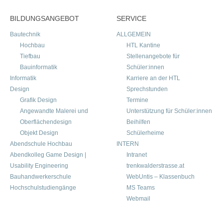
BILDUNGSANGEBOT
SERVICE
Bautechnik
ALLGEMEIN
Hochbau
HTL Kantine
Tiefbau
Stellenangebote für
Bauinformatik
Schüler:innen
Informatik
Karriere an der HTL
Design
Sprechstunden
Grafik Design
Termine
Angewandte Malerei und
Unterstützung für Schüler:innen
Oberflächendesign
Beihilfen
Objekt Design
Schülerheime
Abendschule Hochbau
INTERN
Abendkolleg Game Design |
Intranet
Usability Engineering
trenkwalderstrasse.at
Bauhandwerkerschule
WebUntis – Klassenbuch
Hochschulstudiengänge
MS Teams
Webmail