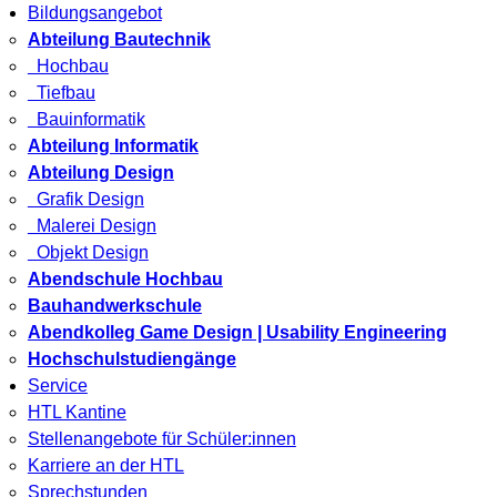
Bildungsangebot
Abteilung Bautechnik
Hochbau
Tiefbau
Bauinformatik
Abteilung Informatik
Abteilung Design
Grafik Design
Malerei Design
Objekt Design
Abendschule Hochbau
Bauhandwerkschule
Abendkolleg Game Design | Usability Engineering
Hochschulstudiengänge
Service
HTL Kantine
Stellenangebote für Schüler:innen
Karriere an der HTL
Sprechstunden