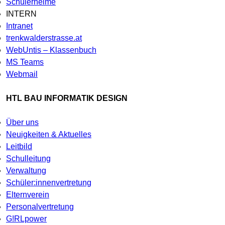
Schülerheime
INTERN
Intranet
trenkwalderstrasse.at
WebUntis – Klassenbuch
MS Teams
Webmail
HTL BAU INFORMATIK DESIGN
Über uns
Neuigkeiten & Aktuelles
Leitbild
Schulleitung
Verwaltung
Schüler:innenvertretung
Elternverein
Personalvertretung
G!RLpower