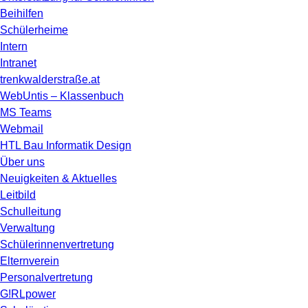
Beihilfen
Schülerheime
Intern
Intranet
trenkwalderstraße.at
WebUntis – Klassenbuch
MS Teams
Webmail
HTL Bau Informatik Design
Über uns
Neuigkeiten & Aktuelles
Leitbild
Schulleitung
Verwaltung
Schülerinnenvertretung
Elternverein
Personalvertretung
G!RLpower