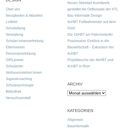
DESIGN
Neues Streetart-Kunstwerk
Über uns
gestaltet die Ostfassade der HTL
Neuigkeiten & Aktuelles
Bau Informatik Design
Leitbild
4cHBT Fußballmeister auf dem
Schulleitung
Feld!
Verwaltung
Die 1bHBT am Patscherkofel
Schüler:innenvertretung
Praxisnaher Einblick in die
Elternverein
Bauwirtschaft – Exkursion der
Personalvertretung
4cHBT
G!RLpower
Projektwoche der 4bHBT und
Schulärztin
4cHBT in Rom
Vertrauenslehrer:innen
Jugendcoaching
ARCHIV
Schulpsychologie
Bibliothek
Archiv
Versuchsanstalt
KATEGORIEN
Allgemein
Bauinformatik