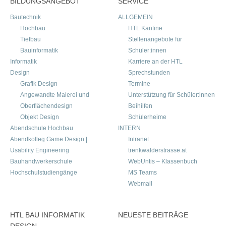
BILDUNGSANGEBOT
SERVICE
Bautechnik
ALLGEMEIN
Hochbau
HTL Kantine
Tiefbau
Stellenangebote für
Bauinformatik
Schüler:innen
Informatik
Karriere an der HTL
Design
Sprechstunden
Grafik Design
Termine
Angewandte Malerei und
Unterstützung für Schüler:innen
Oberflächendesign
Beihilfen
Objekt Design
Schülerheime
Abendschule Hochbau
INTERN
Abendkolleg Game Design |
Intranet
Usability Engineering
trenkwalderstrasse.at
Bauhandwerkerschule
WebUntis – Klassenbuch
Hochschulstudiengänge
MS Teams
Webmail
HTL BAU INFORMATIK
NEUESTE BEITRÄGE