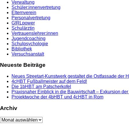
Verwaltung
Schüler:innenvertretung
Elternverein
Personalvertretung
G!RLpower
Schulärztin
Vertrauenslehrer:innen
Jugendcoaching
Schulpsychologie
Bibliothek
Versuchsanstalt
Neueste Beiträge
Neues Streetart-Kunstwerk gestaltet die Ostfassade der 
4cHBT Fußballmeister auf dem Feld!
Die 1bHBT am Patscherkofel
Praxisnaher Einblick in die Bauwirtschaft – Exkursion de
Projektwoche der 4bHBT und 4cHBT in Rom
Archiv
Archiv