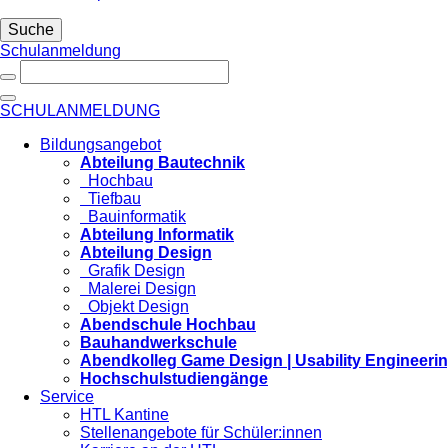
Suche
Schulanmeldung
SCHULANMELDUNG
Bildungsangebot
Abteilung Bautechnik
Hochbau
Tiefbau
Bauinformatik
Abteilung Informatik
Abteilung Design
Grafik Design
Malerei Design
Objekt Design
Abendschule Hochbau
Bauhandwerkschule
Abendkolleg Game Design | Usability Engineeri
Hochschulstudiengänge
Service
HTL Kantine
Stellenangebote für Schüler:innen