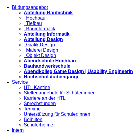
Bildungsangebot
Abteilung Bautechnik
Hochbau
Tiefbau
Bauinformatik
Abteilung Informatik
Abteilung Design
Grafik Design
Malerei Design
Objekt Design
Abendschule Hochbau
Bauhandwerkschule
Abendkolleg Game Design | Usability Engineeri
Hochschulstudiengänge
Service
HTL Kantine
Stellenangebote für Schüler:innen
Karriere an der HTL
Sprechstunden
Termine
Unterstützung für Schüler:innen
Beihilfen
Schülerheime
Intern