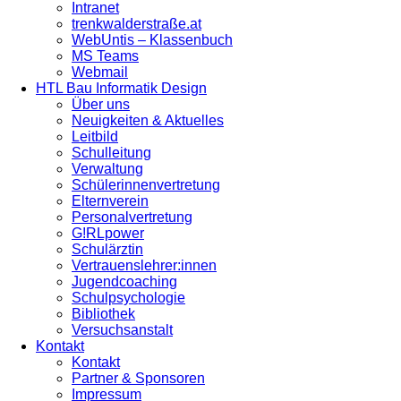
Intranet
trenkwalderstraße.at
WebUntis – Klassenbuch
MS Teams
Webmail
HTL Bau Informatik Design
Über uns
Neuigkeiten & Aktuelles
Leitbild
Schulleitung
Verwaltung
Schülerinnenvertretung
Elternverein
Personalvertretung
G!RLpower
Schulärztin
Vertrauenslehrer:innen
Jugendcoaching
Schulpsychologie
Bibliothek
Versuchsanstalt
Kontakt
Kontakt
Partner & Sponsoren
Impressum