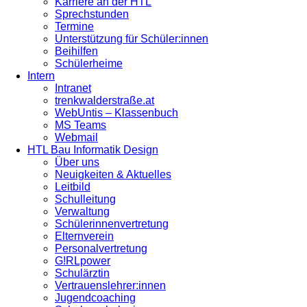
Karriere an der HTL
Sprechstunden
Termine
Unterstützung für Schüler:innen
Beihilfen
Schülerheime
Intern
Intranet
trenkwalderstraße.at
WebUntis – Klassenbuch
MS Teams
Webmail
HTL Bau Informatik Design
Über uns
Neuigkeiten & Aktuelles
Leitbild
Schulleitung
Verwaltung
Schülerinnenvertretung
Elternverein
Personalvertretung
G!RLpower
Schulärztin
Vertrauenslehrer:innen
Jugendcoaching