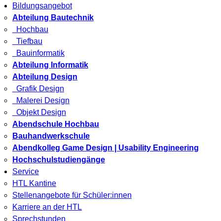
Bildungsangebot
Abteilung Bautechnik
Hochbau
Tiefbau
Bauinformatik
Abteilung Informatik
Abteilung Design
Grafik Design
Malerei Design
Objekt Design
Abendschule Hochbau
Bauhandwerkschule
Abendkolleg Game Design | Usability Engineering
Hochschulstudiengänge
Service
HTL Kantine
Stellenangebote für Schüler:innen
Karriere an der HTL
Sprechstunden