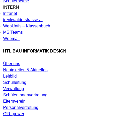
Schülerheime
INTERN
Intranet
trenkwalderstrasse.at
WebUntis – Klassenbuch
MS Teams
Webmail
HTL BAU INFORMATIK DESIGN
Über uns
Neuigkeiten & Aktuelles
Leitbild
Schulleitung
Verwaltung
Schüler:innenvertretung
Elternverein
Personalvertretung
G!RLpower