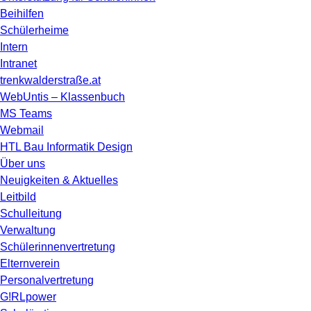
Beihilfen
Schülerheime
Intern
Intranet
trenkwalderstraße.at
WebUntis – Klassenbuch
MS Teams
Webmail
HTL Bau Informatik Design
Über uns
Neuigkeiten & Aktuelles
Leitbild
Schulleitung
Verwaltung
Schülerinnenvertretung
Elternverein
Personalvertretung
G!RLpower