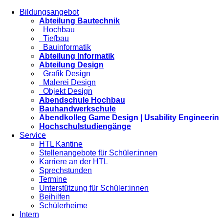
Bildungsangebot
Abteilung Bautechnik
Hochbau
Tiefbau
Bauinformatik
Abteilung Informatik
Abteilung Design
Grafik Design
Malerei Design
Objekt Design
Abendschule Hochbau
Bauhandwerkschule
Abendkolleg Game Design | Usability Engineeri
Hochschulstudiengänge
Service
HTL Kantine
Stellenangebote für Schüler:innen
Karriere an der HTL
Sprechstunden
Termine
Unterstützung für Schüler:innen
Beihilfen
Schülerheime
Intern