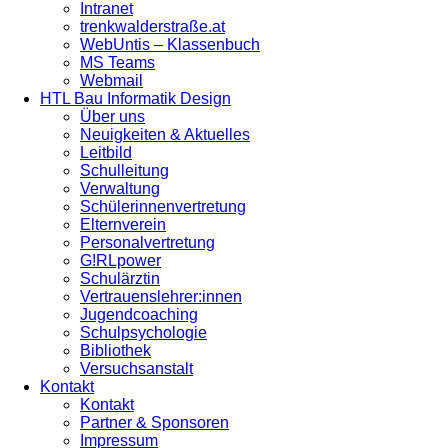
Intranet
trenkwalderstraße.at
WebUntis – Klassenbuch
MS Teams
Webmail
HTL Bau Informatik Design
Über uns
Neuigkeiten & Aktuelles
Leitbild
Schulleitung
Verwaltung
Schülerinnenvertretung
Elternverein
Personalvertretung
G!RLpower
Schulärztin
Vertrauenslehrer:innen
Jugendcoaching
Schulpsychologie
Bibliothek
Versuchsanstalt
Kontakt
Kontakt
Partner & Sponsoren
Impressum