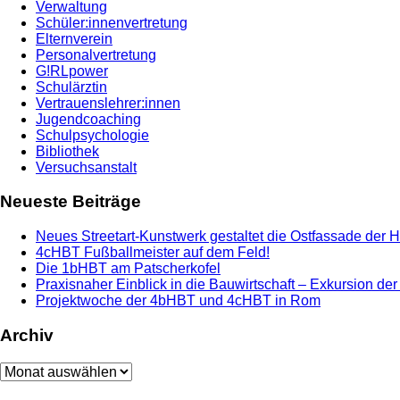
Verwaltung
Schüler:innenvertretung
Elternverein
Personalvertretung
G!RLpower
Schulärztin
Vertrauenslehrer:innen
Jugendcoaching
Schulpsychologie
Bibliothek
Versuchsanstalt
Neueste Beiträge
Neues Streetart-Kunstwerk gestaltet die Ostfassade der 
4cHBT Fußballmeister auf dem Feld!
Die 1bHBT am Patscherkofel
Praxisnaher Einblick in die Bauwirtschaft – Exkursion de
Projektwoche der 4bHBT und 4cHBT in Rom
Archiv
Archiv