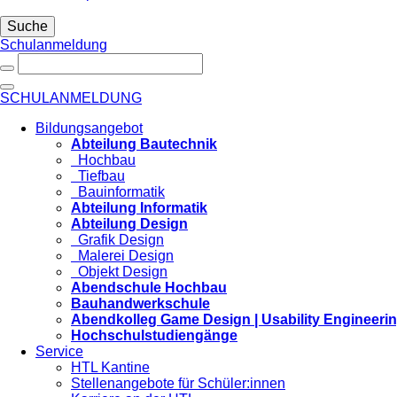
Suche
Schulanmeldung
SCHULANMELDUNG
Bildungsangebot
Abteilung Bautechnik
Hochbau
Tiefbau
Bauinformatik
Abteilung Informatik
Abteilung Design
Grafik Design
Malerei Design
Objekt Design
Abendschule Hochbau
Bauhandwerkschule
Abendkolleg Game Design | Usability Engineeri
Hochschulstudiengänge
Service
HTL Kantine
Stellenangebote für Schüler:innen