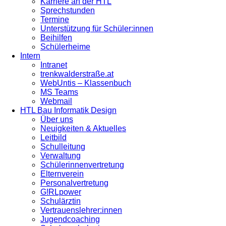
Karriere an der HTL
Sprechstunden
Termine
Unterstützung für Schüler:innen
Beihilfen
Schülerheime
Intern
Intranet
trenkwalderstraße.at
WebUntis – Klassenbuch
MS Teams
Webmail
HTL Bau Informatik Design
Über uns
Neuigkeiten & Aktuelles
Leitbild
Schulleitung
Verwaltung
Schülerinnenvertretung
Elternverein
Personalvertretung
G!RLpower
Schulärztin
Vertrauenslehrer:innen
Jugendcoaching