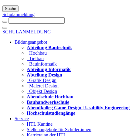
Suche
Schulanmeldung
SCHULANMELDUNG
Bildungsangebot
Abteilung Bautechnik
Hochbau
Tiefbau
Bauinformatik
Abteilung Informatik
Abteilung Design
Grafik Design
Malerei Design
Objekt Design
Abendschule Hochbau
Bauhandwerkschule
Abendkolleg Game Design | Usability Engineering
Hochschulstudiengänge
Service
HTL Kantine
Stellenangebote für Schüler:innen
Karriere an der HTL