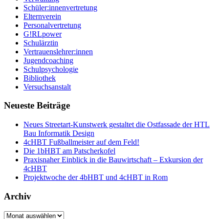
Schüler:innenvertretung
Elternverein
Personalvertretung
G!RLpower
Schulärztin
Vertrauenslehrer:innen
Jugendcoaching
Schulpsychologie
Bibliothek
Versuchsanstalt
Neueste Beiträge
Neues Streetart-Kunstwerk gestaltet die Ostfassade der HTL
Bau Informatik Design
4cHBT Fußballmeister auf dem Feld!
Die 1bHBT am Patscherkofel
Praxisnaher Einblick in die Bauwirtschaft – Exkursion der
4cHBT
Projektwoche der 4bHBT und 4cHBT in Rom
Archiv
Archiv