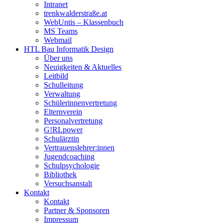
Intranet
trenkwalderstraße.at
WebUntis – Klassenbuch
MS Teams
Webmail
HTL Bau Informatik Design
Über uns
Neuigkeiten & Aktuelles
Leitbild
Schulleitung
Verwaltung
Schülerinnenvertretung
Elternverein
Personalvertretung
G!RLpower
Schulärztin
Vertrauenslehrer:innen
Jugendcoaching
Schulpsychologie
Bibliothek
Versuchsanstalt
Kontakt
Kontakt
Partner & Sponsoren
Impressum