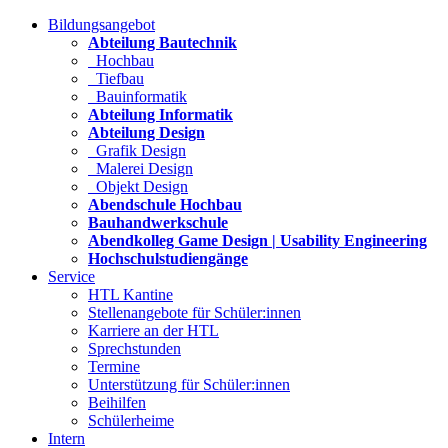
Bildungsangebot
Abteilung Bautechnik
Hochbau
Tiefbau
Bauinformatik
Abteilung Informatik
Abteilung Design
Grafik Design
Malerei Design
Objekt Design
Abendschule Hochbau
Bauhandwerkschule
Abendkolleg Game Design | Usability Engineering
Hochschulstudiengänge
Service
HTL Kantine
Stellenangebote für Schüler:innen
Karriere an der HTL
Sprechstunden
Termine
Unterstützung für Schüler:innen
Beihilfen
Schülerheime
Intern