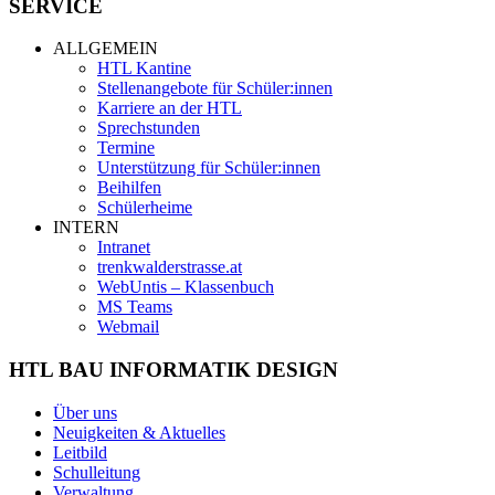
SERVICE
ALLGEMEIN
HTL Kantine
Stellenangebote für Schüler:innen
Karriere an der HTL
Sprechstunden
Termine
Unterstützung für Schüler:innen
Beihilfen
Schülerheime
INTERN
Intranet
trenkwalderstrasse.at
WebUntis – Klassenbuch
MS Teams
Webmail
HTL BAU INFORMATIK DESIGN
Über uns
Neuigkeiten & Aktuelles
Leitbild
Schulleitung
Verwaltung