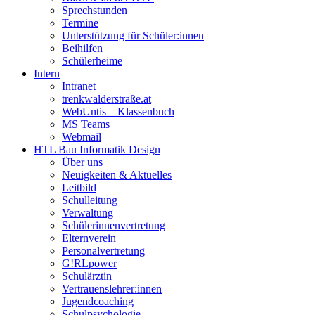
Sprechstunden
Termine
Unterstützung für Schüler:innen
Beihilfen
Schülerheime
Intern
Intranet
trenkwalderstraße.at
WebUntis – Klassenbuch
MS Teams
Webmail
HTL Bau Informatik Design
Über uns
Neuigkeiten & Aktuelles
Leitbild
Schulleitung
Verwaltung
Schülerinnenvertretung
Elternverein
Personalvertretung
G!RLpower
Schulärztin
Vertrauenslehrer:innen
Jugendcoaching
Schulpsychologie