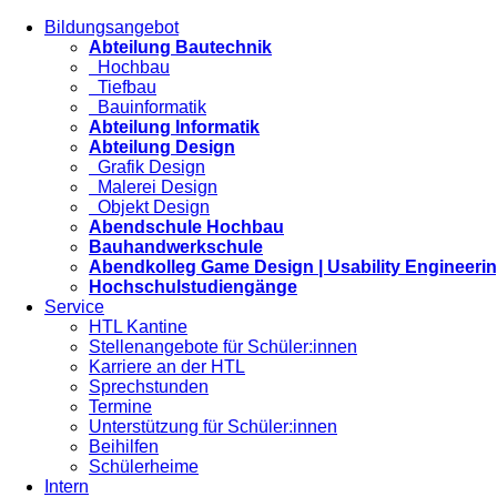
Bildungsangebot
Abteilung Bautechnik
Hochbau
Tiefbau
Bauinformatik
Abteilung Informatik
Abteilung Design
Grafik Design
Malerei Design
Objekt Design
Abendschule Hochbau
Bauhandwerkschule
Abendkolleg Game Design | Usability Engineeri
Hochschulstudiengänge
Service
HTL Kantine
Stellenangebote für Schüler:innen
Karriere an der HTL
Sprechstunden
Termine
Unterstützung für Schüler:innen
Beihilfen
Schülerheime
Intern