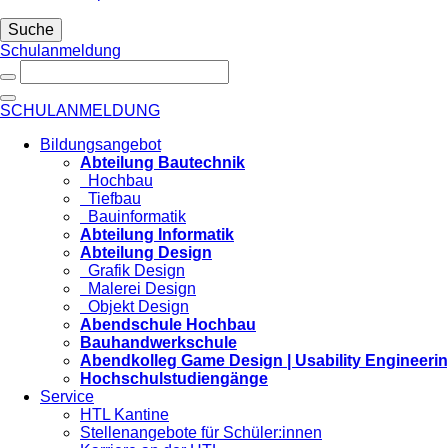
Suche
Schulanmeldung
SCHULANMELDUNG
Bildungsangebot
Abteilung Bautechnik
Hochbau
Tiefbau
Bauinformatik
Abteilung Informatik
Abteilung Design
Grafik Design
Malerei Design
Objekt Design
Abendschule Hochbau
Bauhandwerkschule
Abendkolleg Game Design | Usability Engineeri
Hochschulstudiengänge
Service
HTL Kantine
Stellenangebote für Schüler:innen