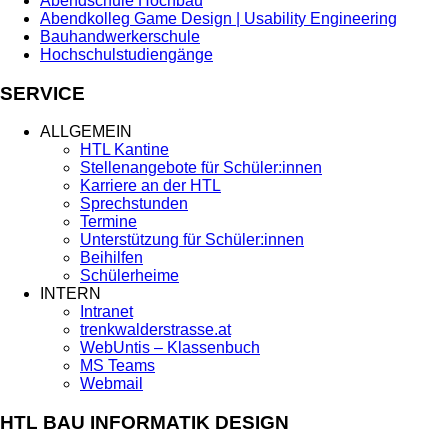
Abendschule Hochbau
Abendkolleg Game Design | Usability Engineering
Bauhandwerkerschule
Hochschulstudiengänge
SERVICE
ALLGEMEIN
HTL Kantine
Stellenangebote für Schüler:innen
Karriere an der HTL
Sprechstunden
Termine
Unterstützung für Schüler:innen
Beihilfen
Schülerheime
INTERN
Intranet
trenkwalderstrasse.at
WebUntis – Klassenbuch
MS Teams
Webmail
HTL BAU INFORMATIK DESIGN