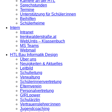
Karriere an der HTL
Sprechstunden
Termine
Unterstützung für Schüler:innen
Beihilfen
Schülerheime
Intern
Intranet
trenkwalderstraße.at
WebUntis – Klassenbuch
MS Teams
Webmail
HTL Bau Informatik Design
Über uns
Neuigkeiten & Aktuelles
Leitbild
Schulleitung
Verwaltung
Schülerinnenvertretung
Elternverein
Personalvertretung
G!RLpower
Schulärztin
Vertrauenslehrer:innen
Jugendcoaching