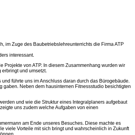
h, im Zuge des Baubetriebslehreunterrichts die Firma ATP
ers interessant.
n die Projekte von ATP. In diesem Zusammenhang wurden wir
 erbringt und umsetzt.
ers und führte uns im Anschluss daran durch das Bürogebäude.
ltag gaben. Neben dem hausinternen Fitnessstudio besichtigten
erden und wie die Struktur eines Integralplaners aufgebaut
nd zeigte uns zudem welche Aufgaben von einen
ipp Zimmermann am Ende unseres Besuches. Diese machte es
viele Vorteile mit sich bringt und wahrscheinlich in Zukunft
können.