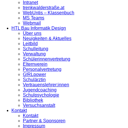
Intranet
trenkwalderstraße.at
WebUntis – Klassenbuch
MS Teams
Webmail
HTL Bau Informatik Design
Über uns
Neuigkeiten & Aktuelles
Leitbild
Schulleitung
Verwaltung
Schülerinnenvertretung
Elternverein
Personalvertretung
G!RLpower
Schulärztin
Vertrauenslehrer:innen
Jugendcoaching
Schulpsychologie
Bibliothek
Versuchsanstalt
Kontakt
Kontakt
Partner & Sponsoren
Impressum