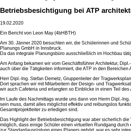
Betriebsbesichtigung bei ATP architek
19.02.2020
Ein Bericht von Leon May (4bHBTH)
Am 30. Jänner 2020 besuchten wir, die Schülerinnen und Schü
Planungs GmbH in Innsbruck.
Da das integrale Planungsbüro ausschließlich im Hochbau tätig
Am Anfang bekamen wir vom Geschäftsführer Architektur, Dipl.
auch über die Tätigkeiten informiert, die ATP in den Bereiche
Herr Dipl.-Ing. Stefan Demetz, Gruppenleiter der Tragwerksplan
Dort sprachen wir mit Mitarbeitern der Design- und Tragwerksab
wir auch Cafeteria und erlangten so Einblicke in einen Teil de
Im Laufe des Nachmittags wurde uns dann von Herrn Dipl.-Ing. 
sein muss, damit alles möglichst effektiv und reibungslos fun
Gesamtprojektleiter zu erledigen sind.
Das Highlight der Betriebsbesichtigung war aber sicherlich di
möglich, dass einige Schüler einen virtuellen Rundgang durch 
zur Standardausrüstung eines Planers gehört, war es sehr inter