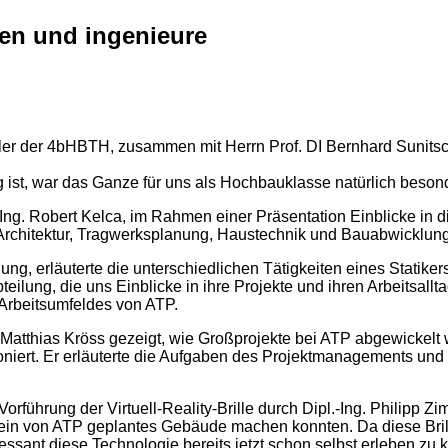
ten und ingenieure
ler der 4bHBTH, zusammen mit Herrn Prof. DI Bernhard Sunitsc
 ist, war das Ganze für uns als Hochbauklasse natürlich besond
-Ing. Robert Kelca, im Rahmen einer Präsentation Einblicke i
n Architektur, Tragwerksplanung, Haustechnik und Bauabwicklung
ung, erläuterte die unterschiedlichen Tätigkeiten eines Statik
teilung, die uns Einblicke in ihre Projekte und ihren Arbeitsal
s Arbeitsumfeldes von ATP.
Matthias Kröss gezeigt, wie Großprojekte bei ATP abgewickelt w
ktioniert. Er erläuterte die Aufgaben des Projektmanagements u
e Vorführung der Virtuell-Reality-Brille durch Dipl.-Ing. Phil
ein von ATP geplantes Gebäude machen konnten. Da diese Brille 
essant diese Technologie bereits jetzt schon selbst erleben zu 