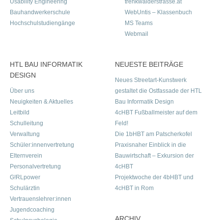
Usability Engineering
trenkwalderstrasse.at
Bauhandwerkerschule
WebUntis – Klassenbuch
Hochschulstudiengänge
MS Teams
Webmail
HTL BAU INFORMATIK
NEUESTE BEITRÄGE
DESIGN
Neues Streetart-Kunstwerk
Über uns
gestaltet die Ostfassade der HTL
Neuigkeiten & Aktuelles
Bau Informatik Design
Leitbild
4cHBT Fußballmeister auf dem
Schulleitung
Feld!
Verwaltung
Die 1bHBT am Patscherkofel
Schüler:innenvertretung
Praxisnaher Einblick in die
Elternverein
Bauwirtschaft – Exkursion der
Personalvertretung
4cHBT
G!RLpower
Projektwoche der 4bHBT und
Schulärztin
4cHBT in Rom
Vertrauenslehrer:innen
Jugendcoaching
ARCHIV