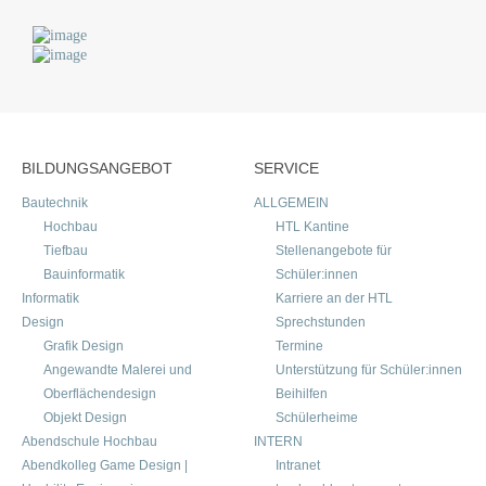
BILDUNGSANGEBOT
SERVICE
Bautechnik
ALLGEMEIN
Hochbau
HTL Kantine
Tiefbau
Stellenangebote für
Bauinformatik
Schüler:innen
Informatik
Karriere an der HTL
Design
Sprechstunden
Grafik Design
Termine
Angewandte Malerei und
Unterstützung für Schüler:innen
Oberflächendesign
Beihilfen
Objekt Design
Schülerheime
Abendschule Hochbau
INTERN
Abendkolleg Game Design |
Intranet