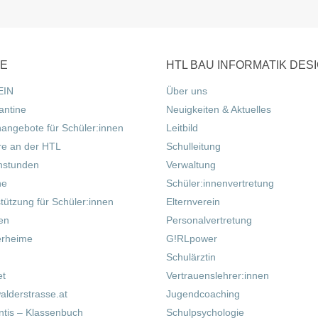
CE
HTL BAU INFORMATIK DES
EIN
Über uns
antine
Neuigkeiten & Aktuelles
nangebote für Schüler:innen
Leitbild
re an der HTL
Schulleitung
hstunden
Verwaltung
ne
Schüler:innenvertretung
tützung für Schüler:innen
Elternverein
fen
Personalvertretung
erheime
G!RLpower
Schulärztin
et
Vertrauenslehrer:innen
alderstrasse.at
Jugendcoaching
tis – Klassenbuch
Schulpsychologie