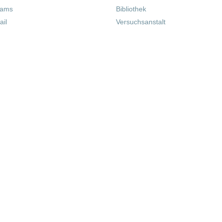
eams
Bibliothek
il
Versuchsanstalt