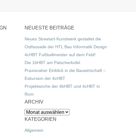
IGN
NEUESTE BEITRÄGE
Neues Streetart-Kunstwerk gestaltet die
Ostfassade der HTL Bau Informatik Design
4cHBT Fußballmeister auf dem Feld!
Die 1bHBT am Patscherkofel
Praxisnaher Einblick in die Bauwirtschaft –
Exkursion der 4cHBT
Projektwoche der 4bHBT und 4cHBT in
Rom
ARCHIV
Archiv
KATEGORIEN
Allgemein