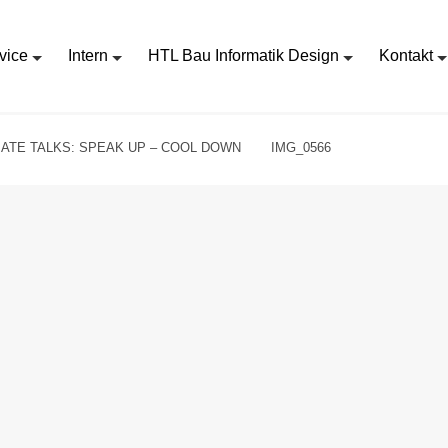
vice
Intern
HTL Bau Informatik Design
Kontakt
MATE TALKS: SPEAK UP – COOL DOWN
IMG_0566