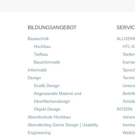
BILDUNGSANGEBOT
SERVI
Bautechnik
ALLGEM
Hochbau
HTL K
Tiefbau
Stelle
Bauinformatik
Karrie
Informatik
Sprec
Design
Termi
Grafik Design
Unters
Angewandte Malerei und
Beihil
Oberflächendesign
Schül
Objekt Design
INTERN
Abendschule Hochbau
Intran
Abendkolleg Game Design | Usability
trenkw
Engineering
WebUn